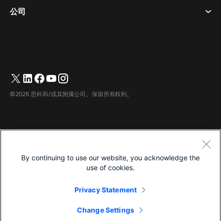
桌面设备
活动
公司
价格
商标
数字白板
视频消息
下载
简体中文
Cisco
电话
繁體中文
(
繁体中文
)
轮询
帮助中心
Webex 客户宣传计划
相机
English
(
英语
)
网络研讨会
Webex 社区
联系支持
耳机
Français
(
法语
)
白板
产品概要
联系销售人员
©2026 思科和/或其附属公司。保留所有权利。
客房配件
Deutsch
(
德语
)
云联络中心
观看网络研讨会
Webex 商品商店
Italiano
(
意大利语
)
CPaaS
应用中心
职业
日本語
(
日语
)
无障碍设施
条款和条件
By continuing to use our website, you acknowledge the
한국어
(
韩语
)
隐私声明
开发人员
use of cookies.
Português
(
葡萄牙语（巴西）
)
曲奇饼
Privacy Statement
商标
Español
(
西班牙语
)
简体中文
Change Settings