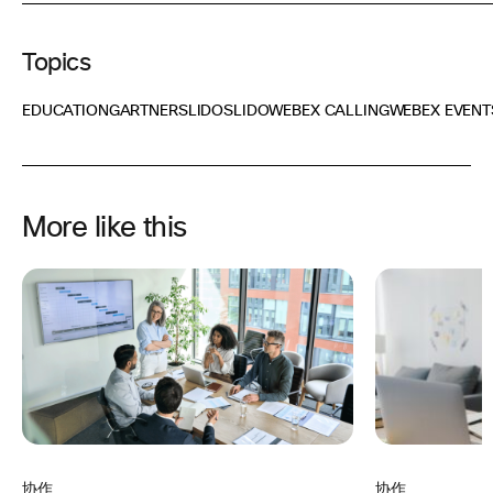
Topics
EDUCATION
GARTNER
SLIDO
SLIDO
WEBEX CALLING
WEBEX EVENT
More like this
协作
协作