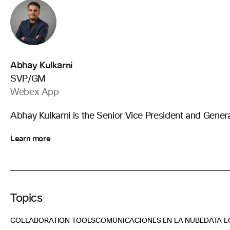
Abhay Kulkarni
SVP/GM
Webex App
Abhay Kulkarni is the Senior Vice President and Gen
Learn more
Topics
COLLABORATION TOOLS
COMUNICACIONES EN LA NUBE
DATA L