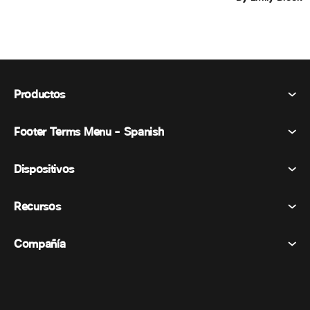
Productos
Footer Terms Menu - Spanish
Webex Suite
Reuniones
Dispositivos
Términos y condiciones
Vocación
Declaración de privacidad
Recursos
Dispositivos de la habitación
Mensajería
Galletas
Dispositivos de escritorio
Eventos
Compañía
Precios
Marcas comerciales
Pizarras digitales
Mensajería de vídeo
Descargas
Español
Cisco
Teléfonos
简体中文 (Chino simplificado)
Votación
Centro de ayuda
Programa de defensa del cliente de Webex