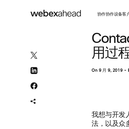
协作
协作设备
客
协作
,
客户体验
Cont
用过
On
9 月 9, 2019
我想与开发
法，以及众多将 