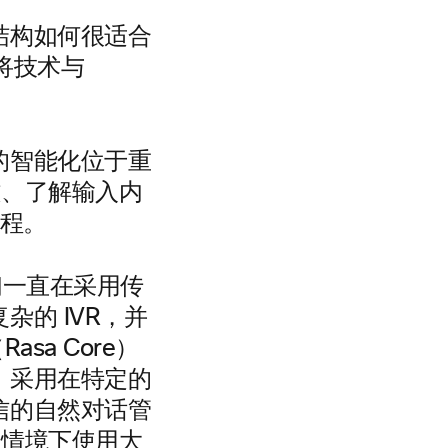
结构如何很适合
经将技术与
的智能化位于重
文、了解输入内
过程。
们一直在采用传
的 IVR，并
sa Core）
区）采用在特定的
信的自然对话管
定情境下使用大