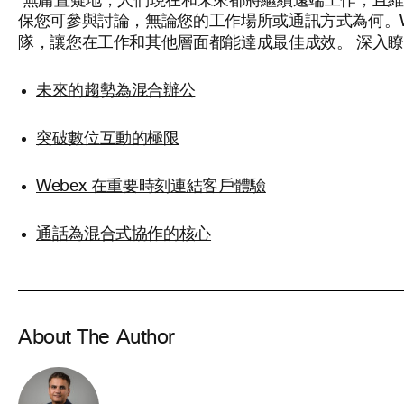
無庸置疑地，人們現在和未來都將繼續遠端工作，且維持
保您可參與討論，無論您的工作場所或通訊方式為何。W
深入
隊，讓您在工作和其他層面都能達成最佳成效。
未來的趨勢為混合辦公
突破數位互動的極限
Webex 在重要時刻連結客戶體驗
通話為混合式協作的核心
About The Author