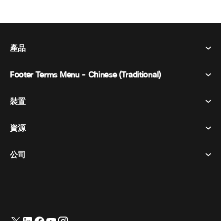
產品
Footer Terms Menu - Chinese (Traditional)
Webex 套件
會議
裝置
條款及條件
呼喚
隱私權聲明
資源
房間設備
訊息傳遞
餅乾
桌面設備
活動
公司
定價
商標
數位白板
視訊訊息
下載
繁體中文
Cisco
電話
简体中文
(
簡體中文
)
輪詢
幫助中心
Webex 客戶倡導計劃
相機
English
(
英語
)
網路研討會
Webex 社群
聯繫支援人員