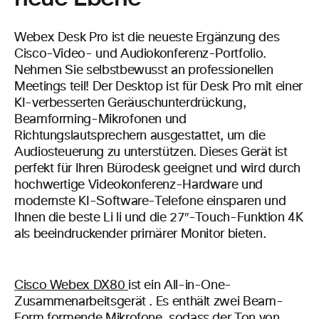
Webex Desk Pro ist die neueste Ergänzung des
Cisco-Video- und
Audiokonferenz-Portfolio.
Nehmen Sie selbstbewusst an professionellen
Meetings teil!
Der Desktop ist für Desk Pro mit einer
KI-verbesserten Geräuschunterdrückung,
Beamforming-Mikrofonen und
Richtungslautsprechern ausgestattet, um
die
Audiosteuerung zu unterstützen.
Dieses Gerät ist
perfekt für Ihren Bürodesk geeignet und wird durch
hochwertige Videokonferenz-Hardware und
modernste KI-Software-Telefone einsparen und
Ihnen die beste Li li und die
27″-Touch-Funktion 4K
als beeindruckender primärer Monitor bieten.
Cisco
Webex
DX80
ist ein All-in-One-
Zusammenarbeitsgerät
.
Es enthält zwei
Beam-
Form formende
Mikrofone,
sodass der Ton von