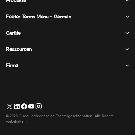
Produkte
Footer Terms Menu - German
Webex Suite
Tagungen
Geräte
Allgemeine Geschäftsbedingungen
Berufung
Datenschutzerklärung
Ressourcen
Raumgeräte
Nachrichten
Cookies
Schreibtischgeräte
Veranstaltungen
Firma
Preise
Marken
Digitale Whiteboards
Videonachrichten
Herunterladungen
Deutsch
Cisco
Telefone
简体中文 (Vereinfachtes Chinesisch)
Umfrage
Hilfezentrum
Webex Kunden Advocacy Programm
Kameras
繁體中文 (Traditionelles Chinesisch)
Webinare
Webex Gemeinschaft
Support kontaktieren
Kopfhörer
English (Englisch)
Whiteboarding
Produktinformationen
Kontakt Vertrieb
©2026 Cisco und/oder seine Tochtergesellschaften. Alle Rechte
Zimmerzubehör
Français (Französisch)
Cloud-Kontaktcenter
vorbehalten.
Webinare Ansehen
Webex Merch Shop
Italiano (Italienisch)
CPaaS