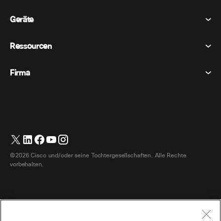
Tagungen
Geräte
Allgemeine Geschäftsbedingungen
Berufung
Datenschutzerklärung
Ressourcen
Raumgeräte
Nachrichten
Cookies
Schreibtischgeräte
Veranstaltungen
Firma
Preise
Marken
Digitale Whiteboards
Videonachrichten
Herunterladungen
Deutsch
Cisco
Telefone
简体中文 (Vereinfachtes Chinesisch)
Umfrage
Hilfezentrum
Webex Kunden Advocacy Programm
Kameras
繁體中文 (Traditionelles Chinesisch)
Webinare
Webex Gemeinschaft
Support kontaktieren
Kopfhörer
English (Englisch)
Whiteboarding
Produktinformationen
Kontakt Vertrieb
©2026 Cisco und/oder seine Tochtergesellschaften. Alle Rechte
Zimmerzubehör
Français (Französisch)
Cloud-Kontaktcenter
vorbehalten.
Webinare Ansehen
Webex Merch Shop
Italiano (Italienisch)
CPaaS
App Hub
Karriere
日本語 (Japanisch)
Zugänglichkeit
Allgemeine Geschäftsbedingungen
한국어 (Koreanisch)