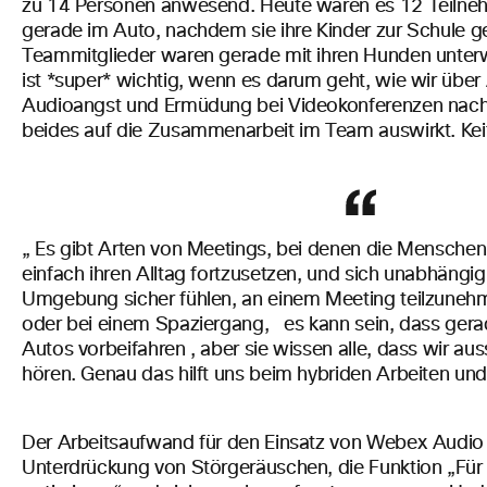
zu 14 Personen anwesend. Heute waren es 12 Teilneh
gerade im Auto, nachdem sie ihre Kinder zur Schule ge
Teammitglieder waren gerade mit ihren Hunden unter
ist *super* wichtig, wenn es darum geht, wie wir über 
Audioangst und Ermüdung bei Videokonferenzen nach
beides auf die Zusammenarbeit im Team auswirkt. Keith
„
Es gibt Arten von Meetings, bei denen die Menschen i
einfach ihren Alltag fortzusetzen,
und sich unabhängig 
Umgebung sicher fühlen, an einem Meeting teilzuneh
oder bei einem Spaziergang,
es
kann sein,
dass
gera
Autos vorbeifahren
,
aber sie
wissen
alle, dass wir au
hören.
Genau das
hilft uns beim hybriden Arbeiten und
Der Arbeitsaufwand für den Einsatz von Webex Audio I
Unterdrückung von Störgeräuschen, die Funktion „Fü