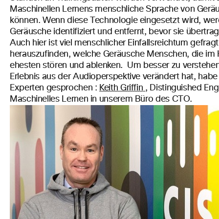
Maschinellen Lernens menschliche Sprache von Gerä
können
. W
enn diese Technologie eingesetzt wird, we
Geräusche identifiziert und entfernt, bevor sie übertr
Auch hier ist viel menschlicher Einfallsreichtum gefra
herauszufinden, welche Geräusche Menschen, die im 
ehesten stören und ablenken.
Um besser zu verstehe
Erlebnis aus der Audioperspektive verändert hat,
habe 
Experten gesprochen
:
Keith Griffin
, Distinguished Eng
Maschinelles Lernen in unserem Büro des CTO.