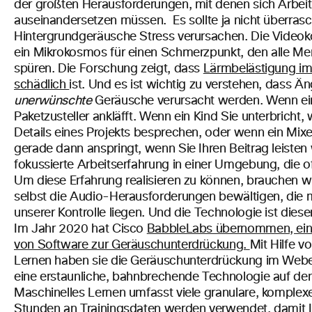
der größten Herausforderungen, mit denen sich Arbe
auseinandersetzen müssen.
Es sollte ja nicht überras
Hintergrundgeräusche Stress verursachen. Die Video
ein Mikrokosmos für einen Schmerzpunkt, den alle Me
spüren. Die Forschung zeigt, dass
Lärmbelästigung im
schädlich
ist. Und es ist wichtig zu verstehen, dass Än
unerwünschte
Geräusche verursacht werden. Wenn ei
Paketzusteller ankläfft. Wenn ein Kind Sie unterbricht
Details eines Projekts besprechen, oder wenn ein Mix
gerade dann anspringt, wenn Sie Ihren Beitrag leisten 
fokussierte Arbeitserfahrung in einer Umgebung, die oft
Um diese Erfahrung realisieren zu können, brauchen wi
selbst die Audio-Herausforderungen bewältigen, die
unserer Kontrolle liegen. Und die Technologie ist die
Im Jahr 2020 hat Cisco
BabbleLabs übernommen, ein
von Software zur Geräuschunterdrückung.
Mit Hilfe v
Lernen haben sie die Geräuschunterdrückung im Webe
eine erstaunliche, bahnbrechende Technologie auf de
Maschinelles Lernen umfasst viele granulare, komplex
Stunden an Trainingsdaten werden verwendet, damit