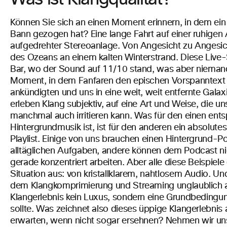
Können Sie sich an einen Moment erinnern, in dem ein K
Bann gezogen hat? Eine lange Fahrt auf einer ruhigen 
aufgedrehter Stereoanlage. Von Angesicht zu Angesi
des Ozeans an einem kalten Winterstrand. Diese Live-S
Bar, wo der Sound auf 11/10 stand, was aber niemande
Moment, in dem Fanfaren den epischen Vorspanntext 
ankündigten und uns in eine weit, weit entfernte Gala
erleben Klang subjektiv, auf eine Art und Weise, die u
manchmal auch irritieren kann. Was für den einen en
Hintergrundmusik ist, ist für den anderen ein absolut
Playlist. Einige von uns brauchen einen Hintergrund-Po
alltäglichen Aufgaben, andere können dem Podcast ni
gerade konzentriert arbeiten. Aber alle diese Beispiele
Situation aus: von kristallklarem, nahtlosem Audio. Und 
dem Klangkomprimierung und Streaming unglaublich aus
Klangerlebnis kein Luxus, sondern eine Grundbedingun
sollte. Was zeichnet also dieses üppige Klangerlebnis a
erwarten, wenn nicht sogar ersehnen? Nehmen wir un