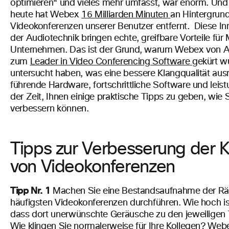
optimieren“
und vieles mehr umfasst, war enorm. Und 
heute hat Webex
16 Milliarden Minuten
an Hintergrun
Videokonferenzen unserer Benutzer entfernt.
Diese In
der Audiotechnik bringen echte, greifbare Vorteile für 
Unternehmen. Das ist der Grund, warum Webex von A
zum
Leader in Video Conferencing Software
gekürt w
untersucht haben, was eine bessere Klangqualität au
führende Hardware, fortschrittliche Software und leistu
der Zeit, Ihnen einige praktische Tipps zu geben, wie S
verbessern können.
Tipps zur Verbesserung der K
von Videokonferenzen
Tipp Nr. 1
Machen Sie eine Bestandsaufnahme der Rä
häufigsten Videokonferenzen durchführen. Wie hoch ist
dass dort unerwünschte Geräusche zu den jeweiligen 
Wie klingen Sie normalerweise für Ihre Kollegen? Webe