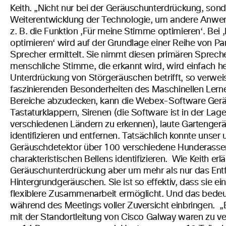
Keith. „Nicht nur bei der Geräuschunterdrückung, sond
Weiterentwicklung der Technologie, um andere Anwen
z. B. die Funktion ‚Für meine Stimme optimieren‘.
Bei 
optimieren‘ wird auf der Grundlage einer Reihe von Pa
Sprecher ermittelt. Sie nimmt diesen primären Spreche
menschliche Stimme, die erkannt wird, wird einfach her
Unterdrückung von Störgeräuschen betrifft, so verweist
faszinierenden Besonderheiten des Maschinellen Lern
Bereiche abzudecken, kann die Webex-Software Ger
Tastaturklappern, Sirenen (die Software ist in der La
verschiedenen Ländern zu erkennen), laute Gartenger
identifizieren und entfernen. Tatsächlich konnte unser 
Geräuschdetektor über 100 verschiedene Hunderasse
charakteristischen Bellens identifizieren.
Wie Keith erlä
Geräuschunterdrückung aber um mehr als nur das Ent
Hintergrundgeräuschen. Sie ist so effektiv, dass sie e
flexiblere Zusammenarbeit ermöglicht. Und das bedeu
während des Meetings voller Zuversicht einbringen.
„
mit der Standortleitung von Cisco Galway waren zu ve