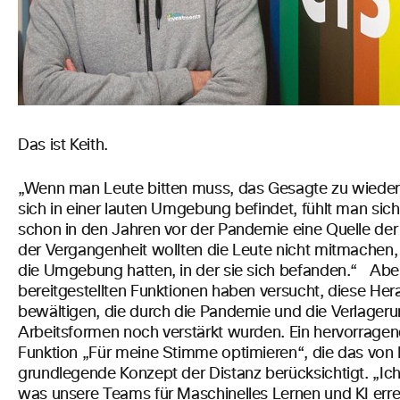
Das ist Keith.
„Wenn man Leute bitten muss, das Gesagte zu wiede
sich in einer lauten Umgebung befindet, fühlt man sic
schon in den Jahren vor der Pandemie eine Quelle der A
der Vergangenheit wollten die Leute nicht mitmachen, w
die Umgebung hatten, in der sie sich befanden.“
Aber
bereitgestellten Funktionen haben versucht, diese He
bewältigen, die durch die Pandemie und die Verlageru
Arbeitsformen noch verstärkt wurden.
Ein hervorragend
Funktion „Für meine Stimme optimieren“, die das von
grundlegende Konzept der Distanz berücksichtigt.
„Ich
was unsere Teams für Maschinelles Lernen und KI errei