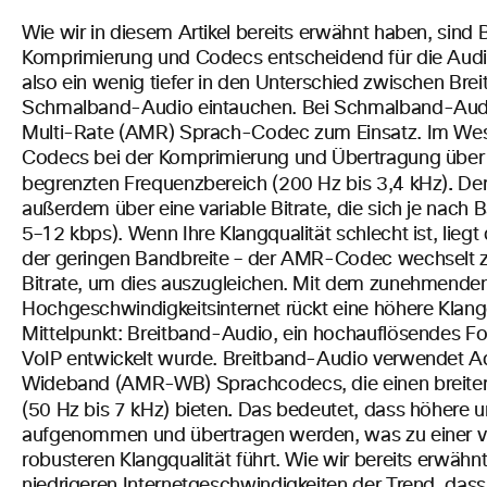
Wie wir in diesem Artikel bereits erwähnt haben, sind 
Komprimierung und Codecs entscheidend für die Audio
also ein wenig tiefer in den Unterschied zwischen Bre
Schmalband-Audio eintauchen. Bei Schmalband-Aud
Multi-Rate (AMR) Sprach-Codec zum Einsatz. Im We
Codecs bei der Komprimierung und Übertragung über 
.
begrenzten Frequenzbereich (200 Hz bis 3,4 kHz)
Der
außerdem über eine variable Bitrate, die sich je nach 
5–12 kbps). Wenn Ihre Klangqualität schlecht ist, lieg
der geringen Bandbreite – der AMR-Codec wechselt zu
Bitrate, um dies auszugleichen. Mit dem zunehmend
Hochgeschwindigkeitsinternet rückt eine höhere Klangq
Mittelpunkt: Breitband-Audio, ein hochauflösendes For
VoIP entwickelt wurde. Breitband-Audio verwendet A
Wideband (AMR-WB) Sprachcodecs, die einen breiter
.
(50 Hz bis 7 kHz) bieten
Das bedeutet, dass höhere un
aufgenommen und übertragen werden, was zu einer vie
robusteren Klangqualität führt. Wie wir bereits erwähn
niedrigeren Internetgeschwindigkeiten der Trend, dass