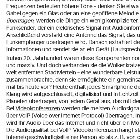
Frequenzen bedeuten höhere Töne – denken Sie etwa a
Gabel gegen ein Glas oder an eine gepfiffene Melodie
übertragen
, werden die Dinge ein wenig komplizierter.
Funksender, der ein elektrisches Signal mit Audioinfo
Anschließend verstärkt eine Antenne das Signal, das 
Funkempfänger übertragen wird. Danach extrahiert de
Informationen und sendet sie an ein Gerät (Lautspreche
frühen 20.
Jahrhundert waren diese Komponenten noc
und massiv. Und doch verbanden sie die Wolkenkratze
weit entfernten Stadtvierteln – eine wunderbare Leistu
zusammenbrachte, denn sie ermöglichte ein gemeinsa
mal bis heute vor? Heute enthält jedes Smartphone di
Klang wird aufgeschlüsselt, digitalisiert und in Echtze
Planeten übertragen, von jedem Gerät aus, das mit dem
Bei
Videokonferenzen
werden die meisten Audiosignal
über VoIP (Voice over Internet Protocol) übertragen
wird Ihr Audio über das Internet und nicht über ein Mo
Die Audioqualität bei VoIP-Videokonferenzen hängt st
Internetgeschwindigkeit einer Person ab als z. B. von