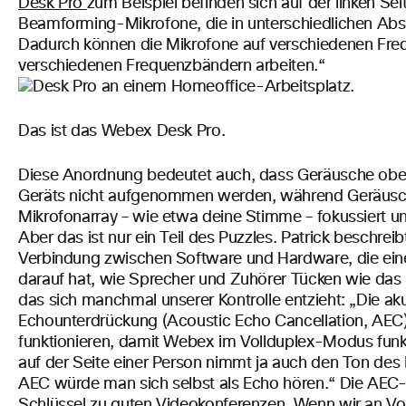
Desk Pro
zum Beispiel befinden sich auf der linken S
Beamforming-Mikrofone, die in unterschiedlichen Abs
Dadurch können die Mikrofone auf verschiedenen Fre
verschiedenen Frequenzbändern arbeiten.“
Das ist das Webex Desk Pro.
Diese Anordnung bedeutet auch, dass Geräusche ober
Geräts nicht aufgenommen werden, während Geräus
Mikrofonarray – wie etwa deine Stimme – fokussiert 
Aber das ist nur ein Teil des Puzzles. Patrick beschreib
Verbindung zwischen Software und Hardware, die eine
darauf hat, wie Sprecher und Zuhörer Tücken wie da
das sich manchmal unserer Kontrolle entzieht:
„Die ak
Echounterdrückung (Acoustic Echo Cancellation, AEC
funktionieren, damit Webex im Vollduplex-Modus funkt
auf der Seite einer Person nimmt ja auch den Ton des
AEC würde man sich selbst als Echo hören.“
Die AEC-F
Schlüssel zu guten Videokonferenzen. Wenn wir an Vol