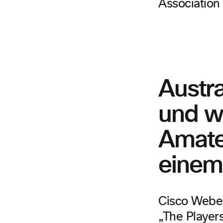
Association
Austr
und we
Amate
einem
Cisco Webex
„The Players