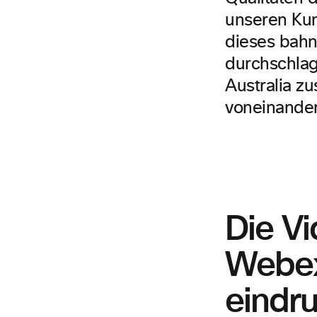
unseren Kun
dieses bahn
durchschlag
Australia z
voneinander
Die V
Webex
eindru