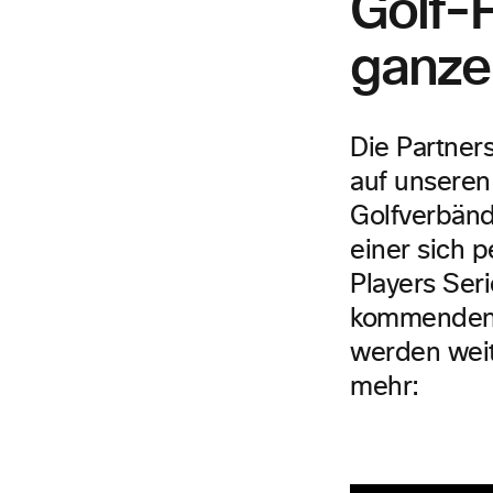
Golf-F
ganze
Die Partner
auf unseren
Golfverbänd
einer sich 
Players Ser
kommenden 
werden weit
mehr: