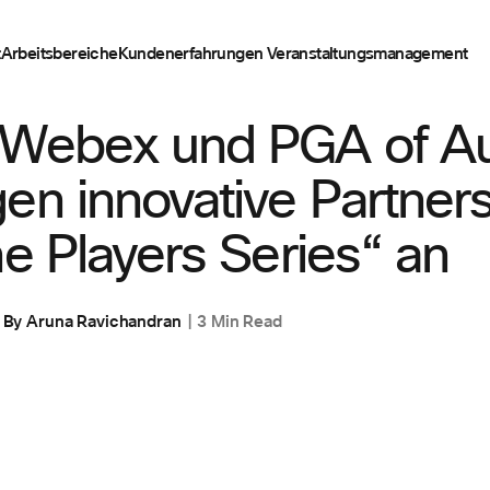
t
Arbeitsbereiche
Kundenerfahrungen
Veranstaltungsmanagement
T
 Webex und PGA of Aus
en innovative Partner
he Players Series“ an
By
Aruna Ravichandran
3 Min Read