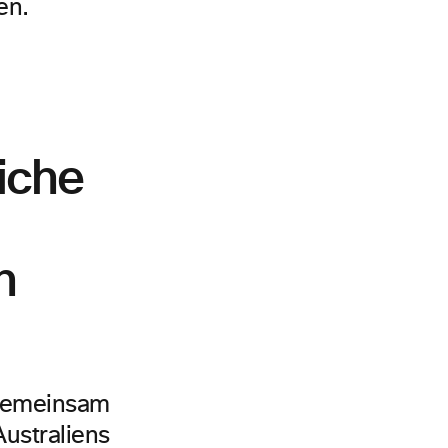
en.
iche
n
 gemeinsam
Australiens