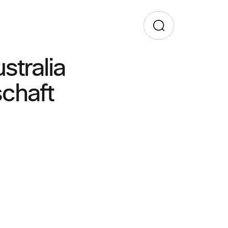
tralia
schaft