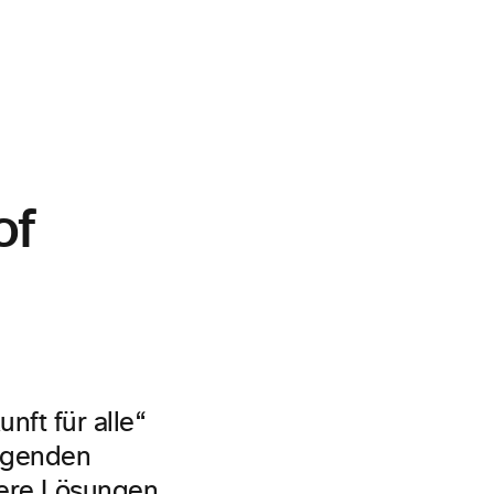
of
ft für alle“
legenden
sere Lösungen