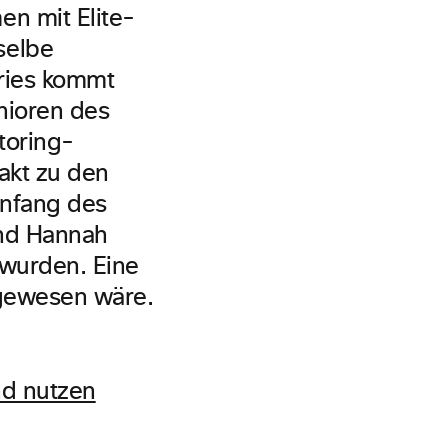
n mit Elite-
selbe
ries kommt
nioren des
toring-
akt zu den
 Anfang des
und Hannah
 wurden. Eine
 gewesen wäre.