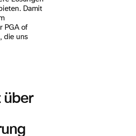
ieten. Damit
em
er PGA of
, die uns
 über
rung