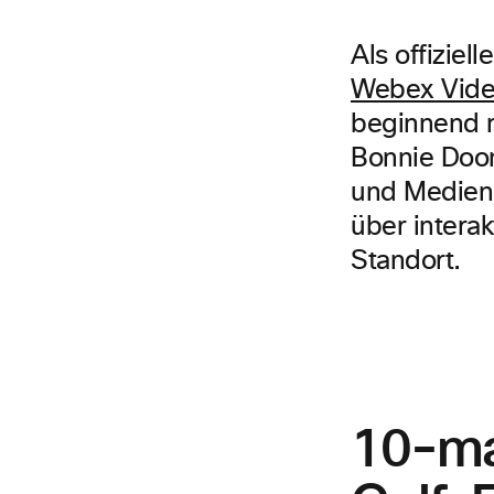
Als offiziel
Webex Vid
beginnend m
Bonnie Doon 
und Medien 
über intera
Standort.
10-ma