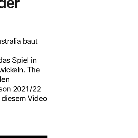
der
tralia baut
n
as Spiel in
wickeln. The
den
ison 2021/22
n diesem Video