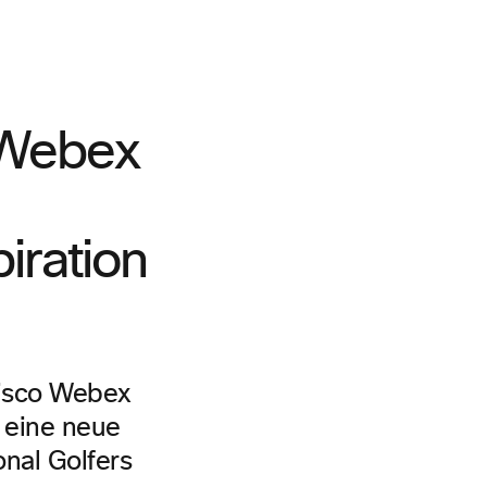
 Webex
piration
isco Webex
 eine neue
onal Golfers