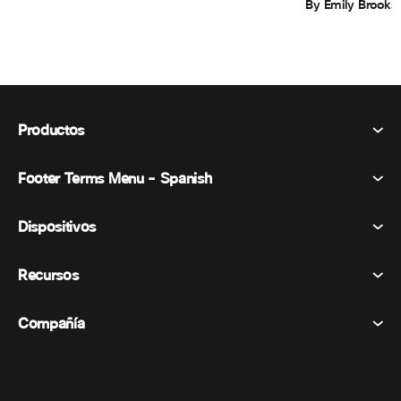
By Emily Brooks
Productos
Footer Terms Menu - Spanish
Webex Suite
Reuniones
Dispositivos
Términos y condiciones
Vocación
Declaración de privacidad
Recursos
Dispositivos de la habitación
Mensajería
Galletas
Dispositivos de escritorio
Eventos
Compañía
Precios
Marcas comerciales
Pizarras digitales
Mensajería de vídeo
Descargas
Español
Cisco
Teléfonos
简体中文 (Chino simplificado)
Votación
Centro de ayuda