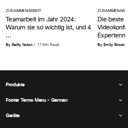
ZUSAMMENARBE
ZUSAMMENARBEIT
Die beste 
Teamarbeit im Jahr 2024:
Videokonfe
Warum sie so wichtig ist, und 4
Expertenm
...
By Emily Brooks
By Reilly Nolan
17 Min Read
Produkte
Footer Terms Menu - German
Webex Suite
Tagungen
Geräte
Allgemeine Geschäftsbedingungen
Berufung
Datenschutzerklärung