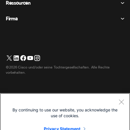
Ressourcen
Raumgeräte
Nachrichten
Cookies
Schreibtischgeräte
Veranstaltungen
Firma
Preise
Marken
Digitale Whiteboards
Videonachrichten
Herunterladungen
Deutsch
Cisco
Telefone
简体中文 (Vereinfachtes Chinesisch)
Umfrage
Hilfezentrum
Webex Kunden Advocacy Programm
Kameras
繁體中文 (Traditionelles Chinesisch)
Webinare
Webex Gemeinschaft
Support kontaktieren
Kopfhörer
English (Englisch)
Whiteboarding
Produktinformationen
Kontakt Vertrieb
©2026 Cisco und/oder seine Tochtergesellschaften. Alle Rechte
Zimmerzubehör
Français (Französisch)
Cloud-Kontaktcenter
vorbehalten.
Webinare Ansehen
Webex Merch Shop
Italiano (Italienisch)
CPaaS
App Hub
Karriere
日本語 (Japanisch)
Zugänglichkeit
Allgemeine Geschäftsbedingungen
한국어 (Koreanisch)
Entwickler
By continuing to use our website, you acknowledge the
Datenschutzerklärung
use of cookies.
Português (Portugiesisch, Brasilien)
Cookies
Español (Spanisch)
Privacy Statement