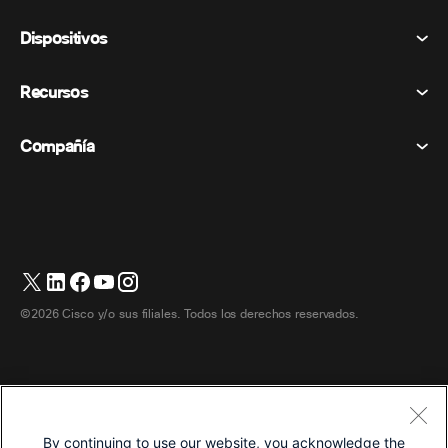
Reuniones
Dispositivos
Términos y condiciones
Vocación
Declaración de privacidad
Recursos
Dispositivos de la habitación
Mensajería
Galletas
Dispositivos de escritorio
Eventos
Compañía
Precios
Marcas comerciales
Pizarras digitales
Mensajería de vídeo
Descargas
Español
Cisco
Teléfonos
简体中文 (Chino simplificado)
Votación
Centro de ayuda
Programa de defensa del cliente de Webex
Cámaras
繁體中文 (Chino tradicional)
Seminarios web
Comunidad Webex
Contactar con el servicio de asistencia
Auriculares
English (Inglés)
Pizarra blanca
Elementos esenciales del producto
Contactar con Ventas
©2026 Cisco y/o sus filiales. Todos los derechos reservados.
Accesorios de habitación
Français (Francés)
Centro de contacto en la nube
Ver seminarios web
Tienda de productos Webex
Deutsch (Alemán)
CPaaS
Centro de aplicaciones
Carreras
Italiano
Accesibilidad
Términos y condiciones
By continuing to use our website, you acknowledge the
日本語 (Japonés)