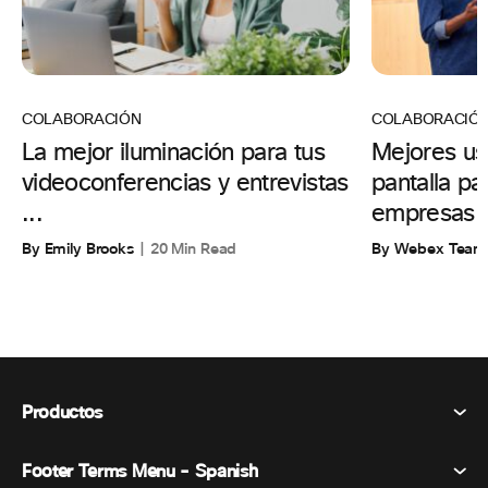
COLABORACIÓN
COLABORACIÓ
La mejor iluminación para tus
Mejores us
videoconferencias y entrevistas
pantalla p
...
empresas
By Emily Brooks
20 Min Read
By Webex Team
Productos
Footer Terms Menu - Spanish
Webex Suite