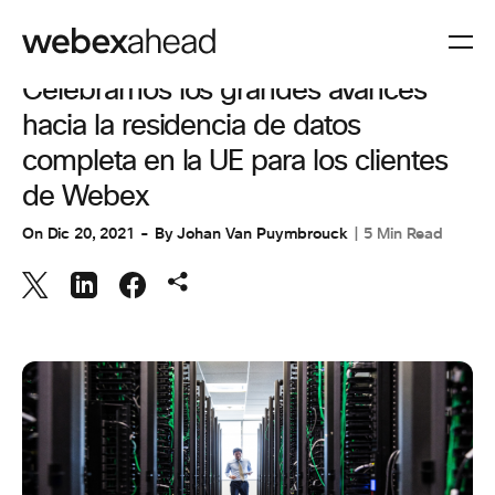
COLABORACIÓN
,
CUSTOMER STORIES
,
CUSTOMER STORIES
Celebramos los grandes avances
hacia la residencia de datos
completa en la UE para los clientes
de Webex
On
Dic 20, 2021
By
Johan Van Puymbrouck
5 Min Read