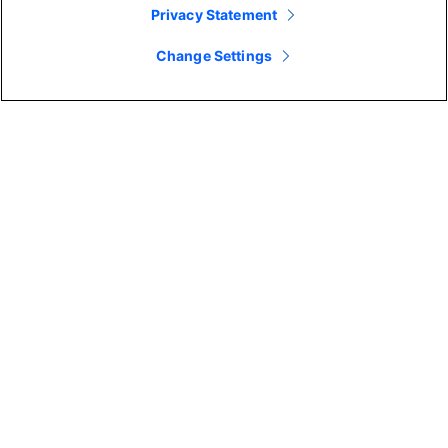
Privacy Statement
Change Settings
Giorgio Mihaila
Vice President and General Manager
Cisco
Giorgio Mihaila is the Vice President and General
Manager of Product for Webex Customer
Experience.
Learn more
Topics
CENTRO DE LLAMADAS COMO SERVICIO
RECORRIDO DEL CLIENTE