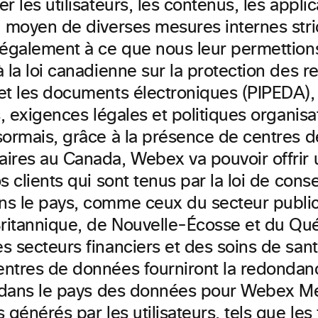
r les utilisateurs, les contenus, les applic
 moyen de diverses mesures internes stric
 également à ce que nous leur permettions
à la loi canadienne sur la protection des
et les documents électroniques (PIPEDA), 
s, exigences légales et politiques organisa
sormais, grâce à la présence de centres 
ires au Canada, Webex va pouvoir offrir 
s clients qui sont tenus par la loi de cons
s le pays, comme ceux du secteur publi
itannique, de Nouvelle-Écosse et du Qué
s secteurs financiers et des soins de sant
ntres de données fourniront la redondanc
n dans le pays des données pour Webex M
 générés par les utilisateurs, tels que les f