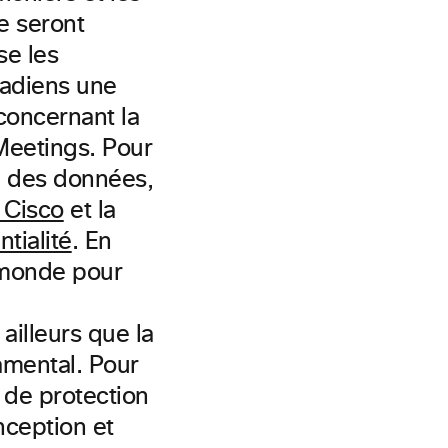
e seront
se les
nadiens une
concernant la
Meetings. Pour
té des données,
e Cisco
et la
tialité
. En
 monde pour
a
ailleurs que la
amental. Pour
 de protection
nception et