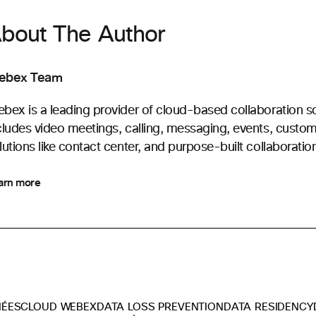
bout The Author
ebex Team
bex is a leading provider of cloud-based collaboration s
cludes video meetings, calling, messaging, events, custo
lutions like contact center, and purpose-built collaboratio
arn more
NÉES
CLOUD WEBEX
DATA LOSS PREVENTION
DATA RESIDENCY