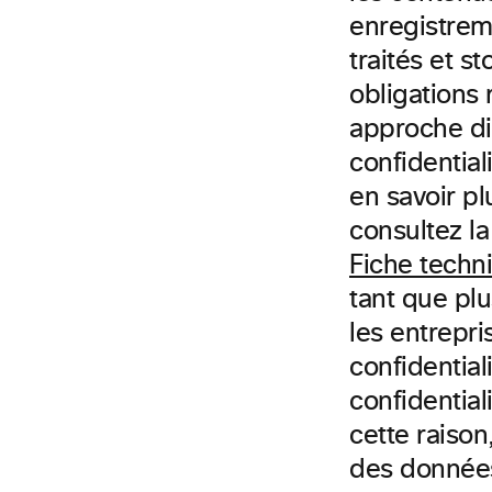
enregistrem
traités et s
obligations
approche di
confidentia
en savoir pl
consultez l
Fiche techn
tant que pl
les entrepri
confidential
confidentia
cette raiso
des données,