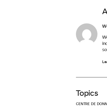
A
W
We
in
so
Le
Topics
CENTRE DE DON