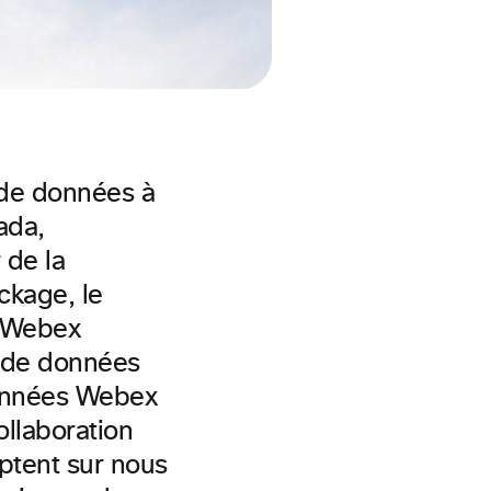
 de données à
ada,
 de la
ckage, le
s Webex
s de données
données Webex
ollaboration
ptent sur nous