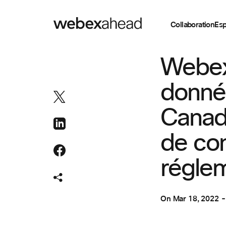
Collaboration
Esp
COLLABORATION
Webex
donné
Canada
de con
régle
On
Mar 18, 2022