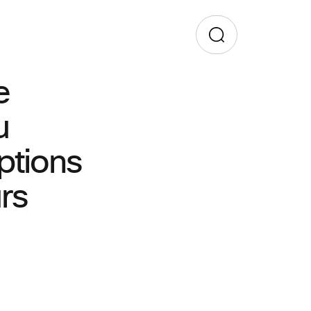
e
u
ptions
urs