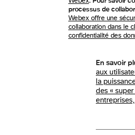
.
Pour savoir co
Webex
processus de collaborati
Webex offre une sécuri
collaboration dans le c
confidentialité des do
En savoir p
aux utilisat
la puissanc
des « super
entreprises