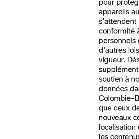
pour protége
appareils au
s’attendent
conformité 
personnels 
d’autres loi
vigueur. Dé
supplémenta
soutien à no
données dan
Colombie-Br
que ceux de
nouveaux ce
localisatio
les contenus