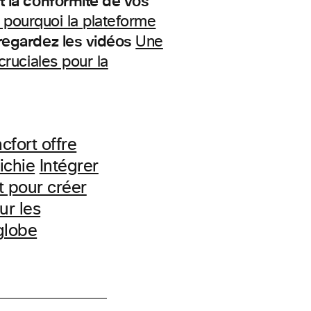
et la conformité de vos
t pourquoi la plateforme
 regardez les vidéos
Une
cruciales pour la
fort offre
ichie
Intégrer
t pour créer
ur les
globe