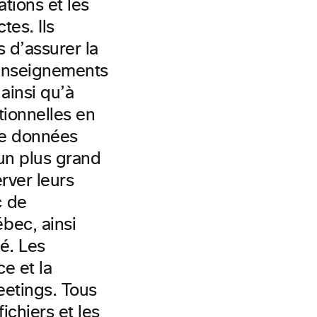
ations et les
tes. Ils
 d’assurer la
 renseignements
ainsi qu’à
tionnelles en
de données
un plus grand
erver leurs
c de
bec, ainsi
é. Les
e et la
eetings. Tous
ichiers et les