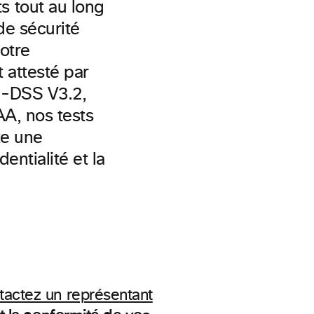
 tout au long
de sécurité
otre
t attesté par
I-DSS V3.2,
A, nos tests
te une
entialité et la
tactez un représentant