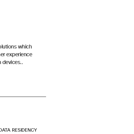
olutions which
mer experience
n devices..
DATA RESIDENCY