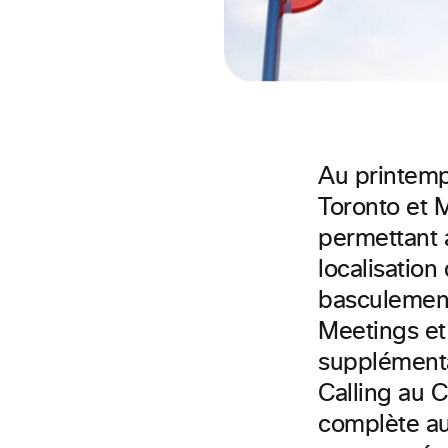
Au printemp
Toronto et 
permettant a
localisation
basculement
Meetings et
supplémenta
Calling au C
complète au