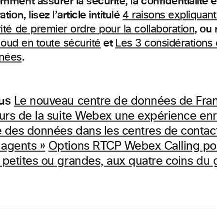
mment assurer la sécurité, la confidentialité 
on, lisez l’article intitulé
4 raisons expliquan
, ou
té de premier ordre pour la collaboration
et
loud en toute sécurité
Les 3 considérations 
.
nnées
lus
Le nouveau centre de données de Franc
eurs de la suite Webex une expérience enr
e des données dans les centres de contac
 agents »
Options RTCP Webex Calling po
, petites ou grandes, aux quatre coins du 