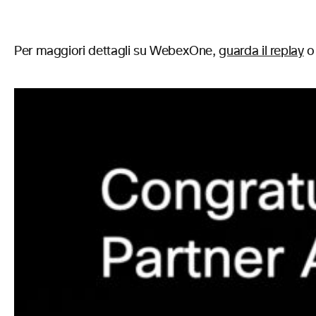
Per maggiori dettagli su WebexOne,
guarda il replay