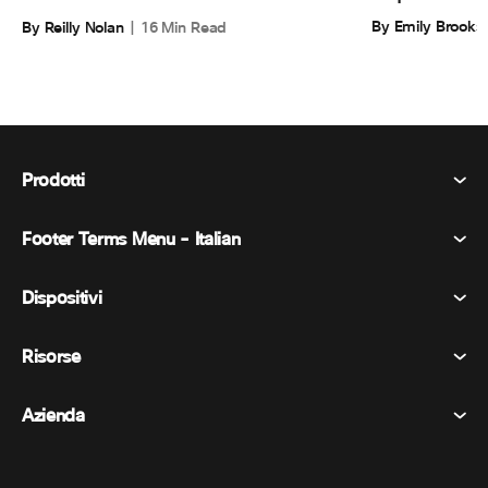
By Emily Brooks
By Reilly Nolan
16 Min Read
Prodotti
Footer Terms Menu - Italian
Webex Suite
Riunioni
Dispositivi
Termini e condizioni
Chiamata
Informativa sulla privacy
Risorse
Dispositivi della stanza
Messaggistica
Biscotti
Dispositivi da scrivania
Eventi
Azienda
Prezzi
Marchi
Lavagne digitali
Messaggi video
Scaricare
Italiano
Cisco
Telefoni
简体中文 (Cinese semplificato)