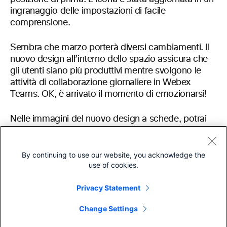
ingranaggio delle impostazioni di facile
comprensione.
Sembra che marzo porterà diversi cambiamenti. Il
nuovo design all’interno dello spazio assicura che
gli utenti siano più produttivi mentre svolgono le
attività di collaborazione giornaliere in Webex
Teams. OK, è arrivato il momento di emozionarsi!
Nelle immagini del nuovo design a schede, potrai
notare un segno “più” accanto alla scheda
Pianifica
. Si tratta di un segnaposto per la nuova
funzione di app incorporate che non è inclusa nella
By continuing to use our website, you acknowledge the
use of cookies.
versione di marzo, ma verrà inclusa molto presto in
un successivo aggiornamento. Tieni sotto controllo
Privacy Statement
la pagina “Disponibile a breve” per maggiori
dettagli
qui
.
Change Settings