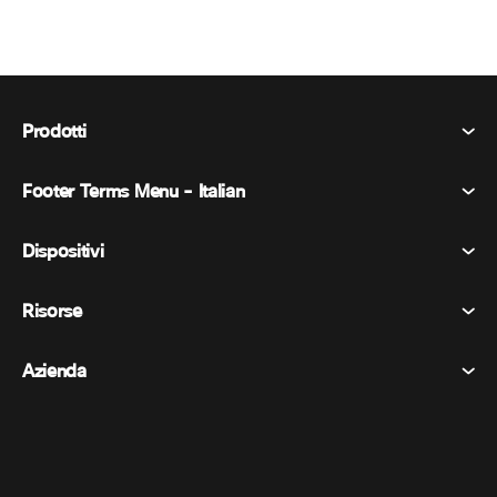
Prodotti
Footer Terms Menu - Italian
Webex Suite
Riunioni
Dispositivi
Termini e condizioni
Chiamata
Informativa sulla privacy
Risorse
Dispositivi della stanza
Messaggistica
Biscotti
Dispositivi da scrivania
Eventi
Azienda
Prezzi
Marchi
Lavagne digitali
Messaggi video
Scaricare
Italiano
Cisco
Telefoni
简体中文 (Cinese semplificato)
Sondaggi
Centro assistenza
Programma di difesa dei clienti Webex
Telecamere
繁體中文 (Cinese tradizionale)
Webinars