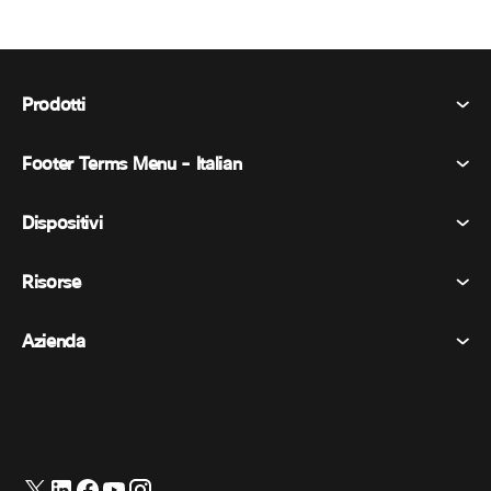
Prodotti
Footer Terms Menu - Italian
Webex Suite
Riunioni
Dispositivi
Termini e condizioni
Chiamata
Informativa sulla privacy
Risorse
Dispositivi della stanza
Messaggistica
Biscotti
Dispositivi da scrivania
Eventi
Azienda
Prezzi
Marchi
Lavagne digitali
Messaggi video
Scaricare
Italiano
Cisco
Telefoni
简体中文 (Cinese semplificato)
Sondaggi
Centro assistenza
Programma di difesa dei clienti Webex
Telecamere
繁體中文 (Cinese tradizionale)
Webinars
Comunità Webex
Contatta il supporto