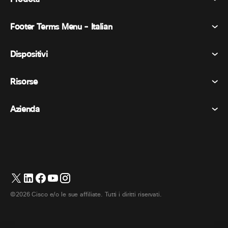
Footer Terms Menu - Italian
Webex Suite
Riunioni
Dispositivi
Termini e condizioni
Chiamata
Informativa sulla privacy
Risorse
Dispositivi della stanza
Messaggistica
Biscotti
Dispositivi da scrivania
Eventi
Azienda
Prezzi
Marchi
Lavagne digitali
Messaggi video
Scaricare
Italiano
Cisco
Telefoni
简体中文 (Cinese semplificato)
Sondaggi
Centro assistenza
Programma di difesa dei clienti Webex
Telecamere
繁體中文 (Cinese tradizionale)
Webinars
Comunità Webex
Contatta il supporto
Cuffie
English (Inglese)
Lavagna bianca
Elementi essenziali del prodotto
Contatta il reparto vendite
©2026 Cisco e/o le sue affiliate. Tutti i diritti riservati.
Accessori per la stanza
Français (Francese)
Centro di contatto cloud
Guarda i webinar
Negozio di merchandising Webex
Deutsch (Tedesco)
CPaaS
Centro applicazioni