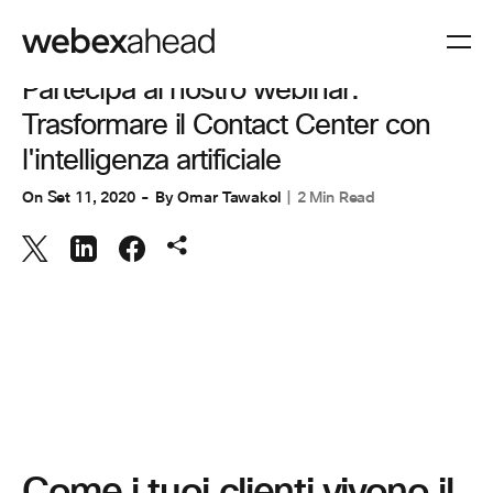
COLLABORAZIONE
,
ESPERIENZA CLIENTI
Partecipa al nostro webinar:
Trasformare il Contact Center con
l'intelligenza artificiale
On
Set 11, 2020
By
Omar Tawakol
2 Min Read
Come i tuoi clienti vivono il