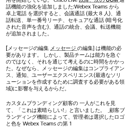
以降、次の UCM
用を開始している。 Cisco Live
通
話機能の強化を追加しました:Webex Teams から
卓上電話 を選択すると、会議通話 (最大 8 人)、通
話転送、単一番号リーチ、セキュアな通話 (暗号化
された音声を含む)、通話の統合、会議、転送機能
が追加されました。
[メッセージの編集
メッセージ
の編集] は機能の必
要があります。 しかし、製品チームは能力を急ぐ
のではなく、それを通じて考えるのに時間をかかっ
た。なぜなら、メッセージの編集はコンプライアン
ス、通知、ユーザーエクスペリエンス(最適なソリ
ューションを作成するために調査する必要がある領
域)に影響を与えるからだ。
カスタムブランディング顧客の
一人がこれを見
て、「これは素晴らしい!」と言いました。
顧客ブ
ランディング機能によって、管理者は選択したロゴ
と色を Webex Teams の第 1