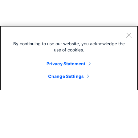
More like this
By continuing to use our website, you acknowledge the
use of cookies.
Privacy Statement
Change Settings
コラボレーショ
コラボレーション
AI Recepti
InfoComm 2026：エージェン
Calling
ト型ワークプレイスがあらゆ
る会議プラットフォームに拡
By Manish Joshi