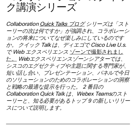
ク講演シリーズ
Collaboration
Quick Talks ブログ
シリーズは「スト
ーリーの次は何ですか」が強調され、コラボレーシ
ョンの将来についてなぜ楽しみにしているのです
か。 クイック Talk は、ディエゴで Cisco Live U.s.
で Web エクスペリエンス
ゾーンで撮影されまし
た。
Webエクスペリエンスゾーンシアターでは、
シスコのエグゼクティブや主題に関する専門家が、
短い話し合い、プレゼンテーション、パネルで今日
のソリューションのためのコラボレーションの洞察
と戦略の最適な提示を行った。 2 番目の
Collaboration Quick Talk は、Webex Teamsのスト
ーリーと、知る必要があるトップ 9 の新しいリリー
スについて説明します。