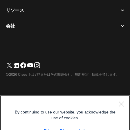
通話
プライバシーステートメント
リソース
ヘッドセット​
メッセージング
クッキー
カメラ​
イベント
会社
ダウンロード​
商標
Desk シリーズ​
ビデオ メッセージング
ヘルプセンター​
日本語
Cisco
Room シリーズ​
English
(
英語
)
投票
テストミーティングに参加​
Webex カスタマー アドボカシー プログラム
Board シリーズ​
ウェビナー
ウェビナー
サポートへのお問い合わせ
Phone シリーズ​
ホワイトボード
アクセシビリティ
営業担当へのお問い合わせ
©2026 Cisco および/またはその関連会社。無断複写・転載を禁じます。
アクセサリ​
クラウド コンタクト センター
インクルーシブ
Webex マーチャンダイズストア
部屋のデバイス
CPaaS
価格
キャリア
デスクデバイス
ダウンロード
利用規約
By continuing to use our website, you acknowledge the
デジタルホワイトボード
プライバシーステートメント
ヘルプ センター
use of cookies.
電話
クッキー
Webex コミュニティ