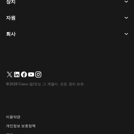
장치
이용약관
부름
개인정보 보호정책
자원
객실 장치
메시징
쿠키
데스크 디바이스
이벤트
회사
가격
상표
디지털 화이트보드
비디오 메시징
다운로드
한국어
Cisco
전화
简体中文
(
중국어 간체
)
투표
도움말 센터
Webex 고객 옹호 프로그램
카메라
繁體中文
(
중국어 번체
)
웨비나
Webex 커뮤니티
지원에 문의하세요
헤드셋
Français
(
불어
)
화이트보딩
제품 필수 사항
영업에 문의하세요
©2026 Cisco 및/또는 그 계열사. 모든 권리 보유.
객실 액세서리
Deutsch
(
독어
)
클라우드 컨택센터
웹 세미나 시청
Webex 상품 매장
Italiano
(
이태리어
)
CPaaS
앱 허브
경력
日本語
(
일어
)
접근성
이용약관
Português
(
브라질 포르투갈어
)
개인정보 보호정책
개발자