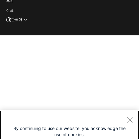
Español
(
스페인어
)
쿠키
상표
한국어
By continuing to use our website, you acknowledge the
use of cookies.