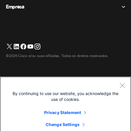
Dispositivos de mesa
Eventos
Empresa
Preços
Marcas registradas
Quadros brancos digitais
Mensagens de vídeo
Transferências
Português
Cisco
Telefones
简体中文 (Chinês (Simplificado))
Sondagem
Central de Ajuda
Programa de defesa do cliente Webex
Câmeras
繁體中文 (Chinês (Tradicional))
Webinars
Comunidade Webex
Entre em contato com o suporte
Fones de ouvido
English (Inglês)
Quadro branco
Produtos essenciais
Contato de vendas
©2026 Cisco e/ou suas afiliadas. Todos os direitos reservados.
Acessórios de quarto
Français (Francês)
Centro de contato na nuvem
Assistir Webinars
Loja de produtos Webex
Deutsch (Alemão)
CPaaS
Central de aplicativos
Carreiras
Italiano
Acessibilidade
Termos e Condições
By continuing to use our website, you acknowledge the
日本語 (Japonês)
Declaração de Privacidade
Desenvolvedores
use of cookies.
한국어 (Coreano)
Biscoitos
Privacy Statement
Marcas registradas
Español (Espanhol)
Português
Change Settings