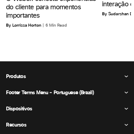
interação di
do cliente para momentos
By Sudarshan D
importantes
By Lorrissa Horton
6 Min Read
Produtos
Footer Terms Menu - Portuguese (Brazil)
Webex Suite
Reuniões
Dispositivos
Termos e Condições
Chamando
Declaração de Privacidade
Recursos
Dispositivos de sala
Mensagens
Biscoitos