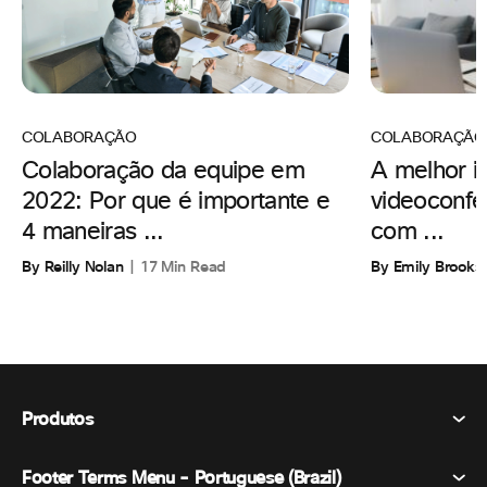
COLABORAÇÃO
COLABORAÇÃO
A melhor i
Colaboração da equipe em
videoconfe
2022: Por que é importante e
com ...
4 maneiras ...
By Emily Brooks
By Reilly Nolan
17 Min Read
Produtos
Footer Terms Menu - Portuguese (Brazil)
Webex Suite