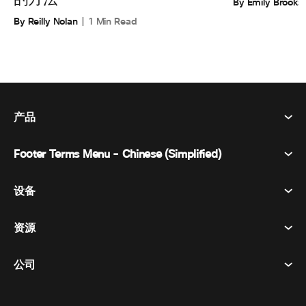
By Emily Brooks
By Reilly Nolan
1 Min Read
产品
Footer Terms Menu - Chinese (Simplified)
Webex Suite
会议
设备
条款和条件
呼唤
隐私声明
资源
房间设备
消息传递
曲奇饼
桌面设备
活动
公司
价格
商标
数字白板
视频消息
下载
简体中文
Cisco