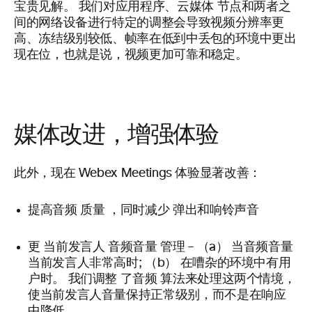
宝贵见解。
我们对应用程序、云媒体
节点和两者之
间的网络设备进行特定的调整会导致视频分辨率更
高、冻结级别较低、帧率在低到中丢包的环境中更出
现在位，也就是说，视频更加可靠和稳定。
媒体改进，增强体验
此外
，
现在
Webex Meetings
体验显著改善：
提高音频
质量
，同时减少
弹出和响铃声音
更
当前发言人
音频音量
管理 – （a）
当音频音量
当前发言人非常高时;
（b）
在嘈杂的环境中有用
户
时。 我们调整
了音频
算法来处理这两个情境，
使当前发言人音量保持正常级别，而不是在响应
中降低。