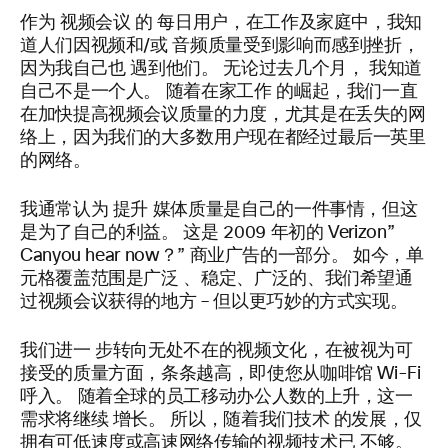
作为
视频会议
的
每日用户，在工作及家庭中，我知
道人们因视频和/或
音频质量受到影响而感到挫折，
因为我自己也
遇到他们。
无论
过去几个月，
我知道
自己不是一个人。
随着在家工作
的崛起，我们一直
在加快提高视频会议质量的力度，尤其是在丢失的网
络上，因为我们的大多数用户现在都经过最后一英里
的网络。
我通常认为
提升
媒体质量是自己的一件事情，但这
是为了自己的利益。
这是 2009 年初的 Verizon”
Can
you hear now
？”
商业广告的一部分。 如今，单
元格覆盖范围是广泛
、稳定、广泛的、我们希望通
过视频会议获得的地方 – 但以更巧妙的方式实现。
我们
进一
步转向无处不在的视频文化，在被视为可
接受的质量方面，条条越高，即使您从咖啡馆 Wi-Fi
呼入。 随着全球的员工移动办公人数的上升，这一
需求将继续
增长。
所以
，随着我们技术
的发展，仅
拥有可低速度或高速网络传输的视频技术已
不够。