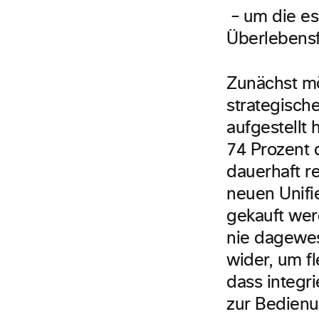
– um die es 
Überlebensf
Zunächst m
strategisch
aufgestellt 
74 Prozent 
dauerhaft r
neuen Unif
gekauft wer
nie dagewe
wider, um fl
dass integr
zur Bedienu