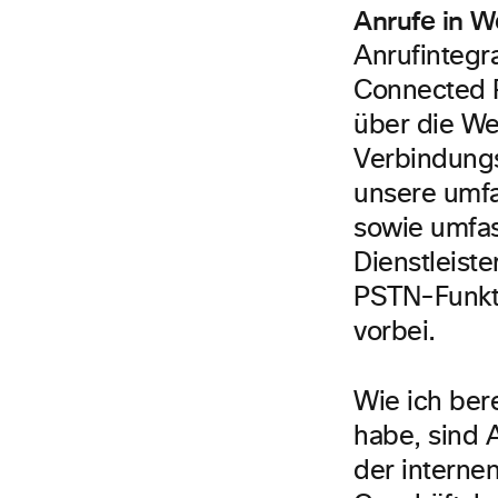
Anrufe in 
Anrufintegr
Connected P
über die We
Verbindungs
unsere umf
sowie umfa
Dienstleist
PSTN-Funkti
vorbei.
Wie ich ber
habe, sind 
der interne