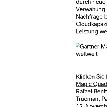
durch neue 
Verwaltung 
Nachfrage b
Cloudkapazit
Leistung we
Klicken Sie
Magic Quadr
Rafael Beni
Trueman, Pa
12. Novemb