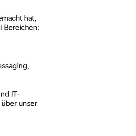
emacht hat,
i Bereichen:
essaging,
e
nd IT-
: über unser