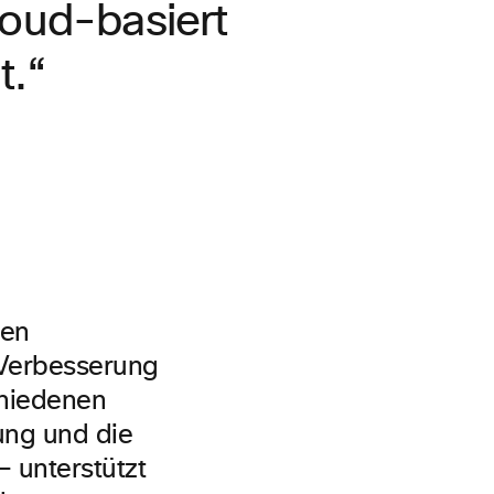
oud-basiert
t.“
den
 Verbesserung
chiedenen
ung und die
 unterstützt