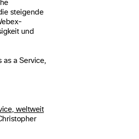
che
die steigende
 Webex-
sigkeit und
ice, weltweit
Christopher