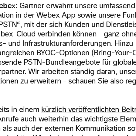
Webex
:
Gartner erwähnt unsere umfassend
ation in der Webex App sowie unsere Fun
STN“, mit der sich Kunden und Dienstleis
bex-Cloud verbinden können – ganz ohne
- und Infrastrukturanforderungen. Hinz
angreichen BYOC-Optionen (Bring-Your-
ssende PSTN-Bundleangebote für global
erpartner. Wir arbeiten ständig daran, uns
onen zu erweitern – schauen Sie also re
eits in einem
kürzlich veröffentlichten Beit
Anrufe auch weiterhin das wichtigste Ele
n als auch der externen Kommunikation s