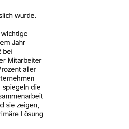
slich wurde.
 wichtige
esem Jahr
2 bei
r Mitarbeiter
rozent aller
nternehmen
 spiegeln die
usammenarbeit
d sie zeigen,
primäre Lösung