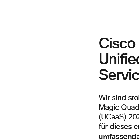
Cisco 
Unifi
Servi
Wir sind st
Magic Quadr
(UCaaS) 202
für dieses e
umfassende,