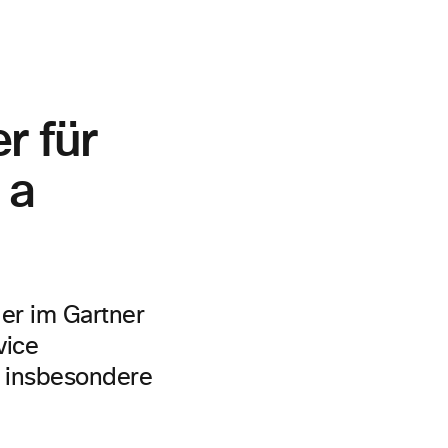
r für
 a
der im Gartner
vice
t insbesondere