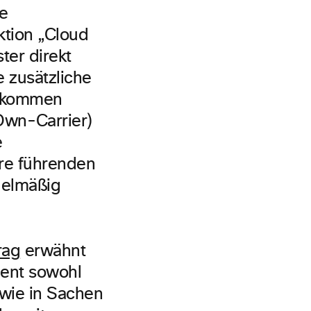
e
ktion „Cloud
ter direkt
 zusätzliche
u kommen
Own-Carrier)
e
ere führenden
gelmäßig
rag
erwähnt
ment sowohl
owie in Sachen