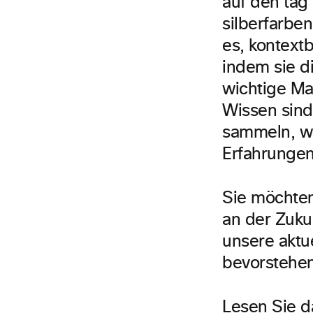
auf den tag 
silberfarbe
es, kontextb
indem sie d
wichtige Ma
Wissen sind
sammeln, we
Erfahrungen
Sie möchten
an der Zuku
unsere aktu
bevorstehe
Lesen Sie d