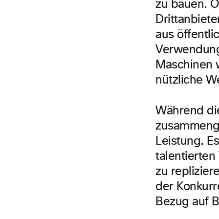
zu bauen. O
Drittanbiet
aus öffentl
Verwendung 
Maschinen w
nützliche W
Während die
zusammengef
Leistung. E
talentierten
zu replizie
der Konkurr
Bezug auf B