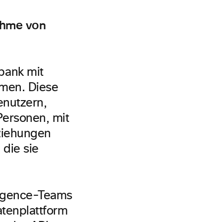
ahme von
bank mit
rmen. Diese
enutzern,
Personen, mit
ziehungen
die sie
ligence-Teams
atenplattform