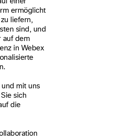
auf einer
orm ermöglicht
zu liefern,
sten sind, und
r auf dem
igenz in Webex
nalisierte
n.
 und mit uns
Sie sich
auf die
llaboration