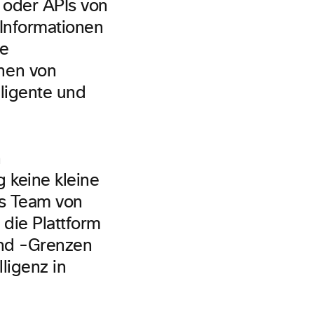
 oder APIs von
Informationen
ie
nen von
ligente und
n
 keine kleine
es Team von
 die Plattform
und -Grenzen
ligenz in