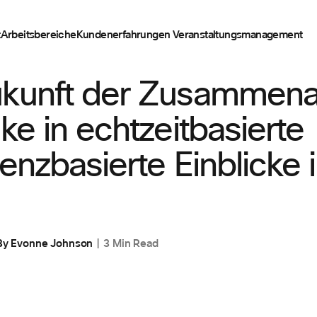
t
Arbeitsbereiche
Kundenerfahrungen
Veranstaltungsmanagement
T
ukunft der Zusammena
cke in echtzeitbasierte
igenzbasierte Einblicke i
By
Evonne Johnson
3 Min Read