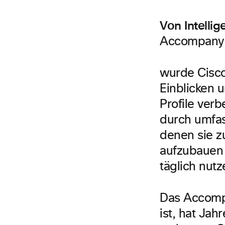
Von Intelli
Accompan
wurde Cisco
Einblicken 
Profile ver
durch umfas
denen sie z
aufzubauen 
täglich nutz
Das Accomp
ist, hat Jah