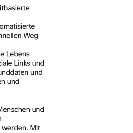
omatisierte
chnellen Weg
che Lebens-
iale Links und
runddaten und
nen und
n Menschen und
n
 werden. Mit