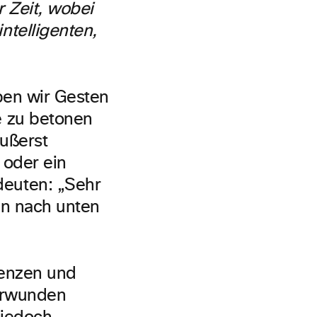
r Zeit, wobei
ntelligenten,
ben wir Gesten
e zu betonen
äußerst
 oder ein
euten: „Sehr
men nach unten
renzen und
berwunden