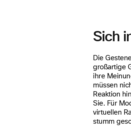
Sich 
Die Gestene
großartige G
ihre Meinun
müssen nich
Reaktion hi
Sie. Für Mo
virtuellen R
stumm gesch