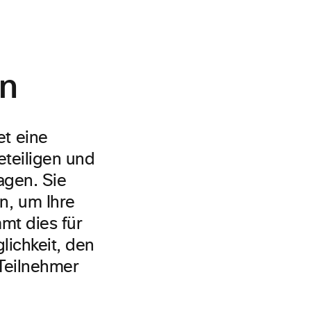
en
t eine
eteiligen und
agen. Sie
n, um Ihre
mt dies für
lichkeit, den
 Teilnehmer