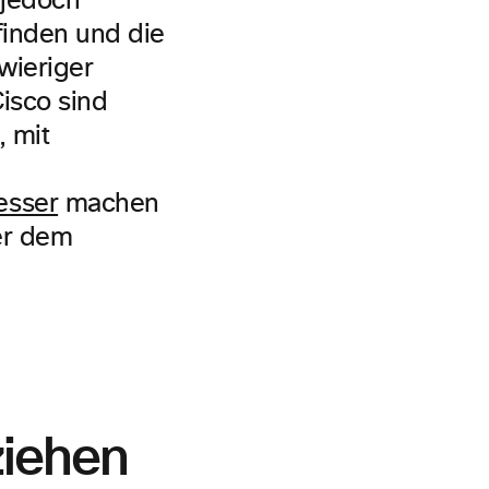
 jedoch
finden und die
wieriger
isco sind
, mit
esser
machen
er dem
ziehen