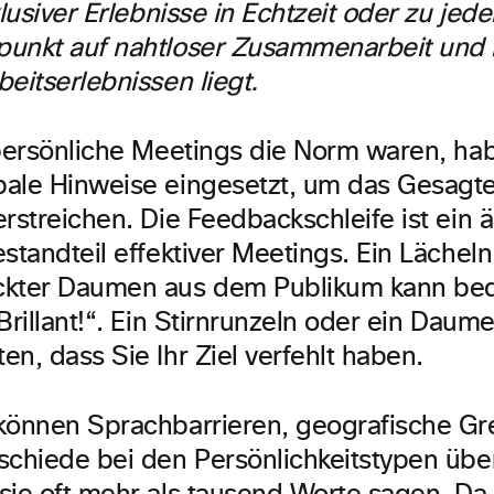
klusiver Erlebnisse in Echtzeit oder zu jede
unkt auf nahtloser Zusammenarbeit und i
eitserlebnissen liegt.
 persönliche Meetings die Norm waren, ha
ale Hinweise eingesetzt, um das Gesagt
rstreichen. Die Feedbackschleife ist ein 
standteil effektiver Meetings. Ein Lächeln
ckter Daumen aus dem Publikum kann bed
Brillant!“. Ein Stirnrunzeln oder ein Dau
n, dass Sie Ihr Ziel verfehlt haben.
können Sprachbarrieren, geografische G
schiede bei den Persönlichkeitstypen ü