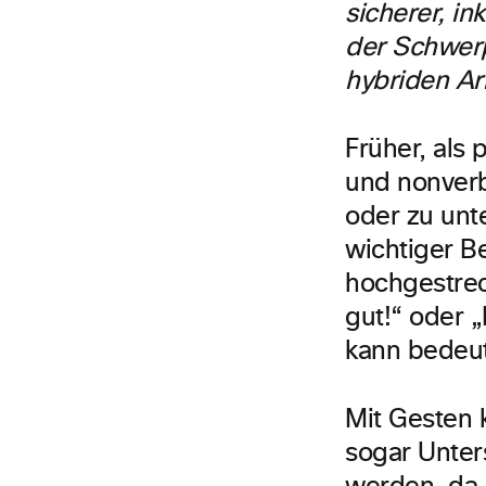
sicherer, in
der Schwerp
hybriden Arb
Früher, als
und nonverb
oder zu unte
wichtiger Be
hochgestre
gut!“ oder „
kann bedeute
Mit Gesten 
sogar Unter