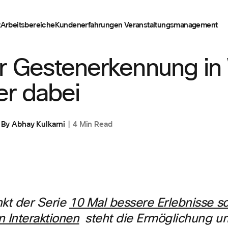
t
Arbeitsbereiche
Kundenerfahrungen
Veranstaltungsmanagement
T
er Gestenerkennung i
der dabei
By
Abhay Kulkarni
4 Min Read
nkt der Serie
10 Mal bessere Erlebnisse sc
n Interaktionen
steht die Ermöglichung u