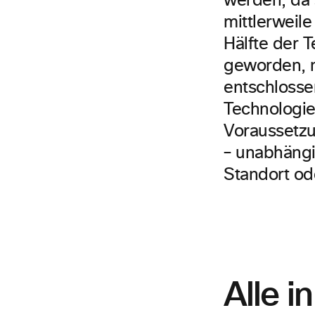
werden, da 
mittlerweil
Hälfte der T
geworden, n
entschlossen
Technologie
Voraussetz
– unabhängi
Standort ode
Alle 