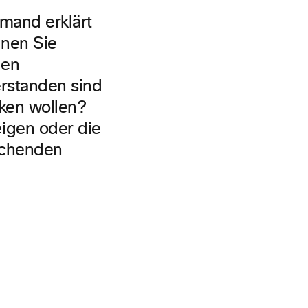
emand erklärt
nnen Sie
den
erstanden sind
nken wollen?
igen oder die
achenden