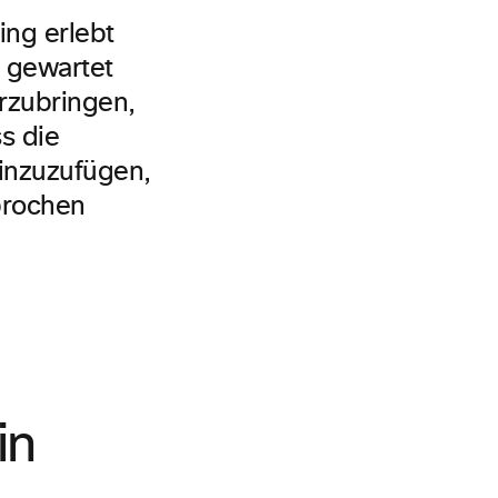
ing erlebt
 gewartet
rzubringen,
ss die
inzuzufügen,
prochen
in