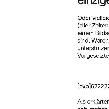
einzig
Oder vielle
(aller Zeit
einem Bilds
sind. Waren
unterstütze
Vorgesetzte
[ovp]62222
Als erklärte