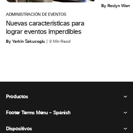
By Roslyn Wong
ADMINISTRACIÓN DE EVENTOS
Nuevas características para
lograr eventos imperdibles
By Yarkin Sakucoglu
8 Min Read
Productos
Footer Terms Menu - Spanish
Webex Suite
Reuniones
Dispositivos
Términos y condiciones