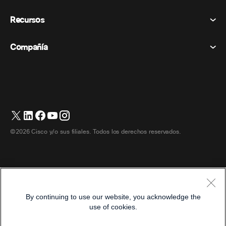
Vocación
Declaración de privacidad
Recursos
Dispositivos de la habitación
Mensajería
Galletas
Dispositivos de escritorio
Eventos
Compañía
Precios
Marcas comerciales
Pizarras digitales
Mensajería de vídeo
Descargas
Español
Cisco
Teléfonos
简体中文 (Chino simplificado)
Votación
Centro de ayuda
Programa de defensa del cliente de Webex
Cámaras
繁體中文 (Chino tradicional)
Seminarios web
Comunidad Webex
Contactar con el servicio de asistencia
Auriculares
English (Inglés)
Pizarra blanca
Elementos esenciales del producto
Contactar con Ventas
©2026 Cisco y/o sus filiales. Todos los derechos reservados.
Accesorios de habitación
Français (Francés)
Centro de contacto en la nube
Ver seminarios web
Tienda de productos Webex
Deutsch (Alemán)
CPaaS
Centro de aplicaciones
Carreras
Italiano
Accesibilidad
Términos y condiciones
By continuing to use our website, you acknowledge the
日本語 (Japonés)
Declaración de privacidad
Desarrolladores
use of cookies.
한국어 (Coreano)
Galletas