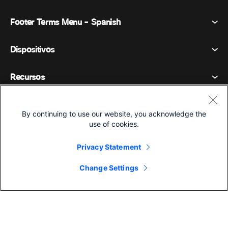
Footer Terms Menu - Spanish
Webex Suite
Reuniones
Dispositivos
Términos y condiciones
Vocación
Declaración de privacidad
Recursos
Dispositivos de la habitación
Mensajería
Galletas
Dispositivos de escritorio
Eventos
Compañía
Precios
Marcas comerciales
By continuing to use our website, you acknowledge the
Pizarras digitales
Mensajería de vídeo
use of cookies.
Descargas
Español
Cisco
Teléfonos
简体中文 (Chino simplificado)
Votación
Centro de ayuda
Privacy Statement
Programa de defensa del cliente de Webex
Cámaras
繁體中文 (Chino tradicional)
Seminarios web
Comunidad Webex
Change Settings
Contactar con el servicio de asistencia
Auriculares
Français (Francés)
Pizarra blanca
Elementos esenciales del producto
Contactar con Ventas
©2026 Cisco y/o sus filiales. Todos los derechos reservados.
Accesorios de habitación
Deutsch (Alemán)
Centro de contacto en la nube
Ver seminarios web
Tienda de productos Webex
Italiano
CPaaS
Centro de aplicaciones