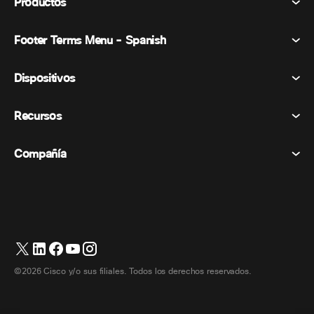
Productos
Footer Terms Menu - Spanish
Webex Suite
Reuniones
Dispositivos
Términos y condiciones
Vocación
Declaración de privacidad
Recursos
Dispositivos de la habitación
Mensajería
Galletas
Dispositivos de escritorio
Eventos
Compañía
Precios
Marcas comerciales
Pizarras digitales
Mensajería de vídeo
Descargas
Español
Cisco
Teléfonos
简体中文 (Chino simplificado)
Votación
Centro de ayuda
Programa de defensa del cliente de Webex
Cámaras
繁體中文 (Chino tradicional)
Seminarios web
Comunidad Webex
Contactar con el servicio de asistencia
Auriculares
English (Inglés)
Pizarra blanca
Elementos esenciales del producto
Contactar con Ventas
©2026 Cisco y/o sus filiales. Todos los derechos reservados.
Accesorios de habitación
Français (Francés)
Centro de contacto en la nube
Ver seminarios web
Tienda de productos Webex
Deutsch (Alemán)
CPaaS