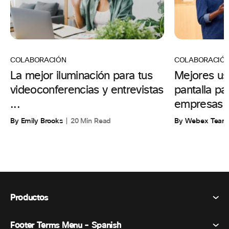
COLABORACIÓN
COLABORACIÓ
La mejor iluminación para tus
Mejores us
videoconferencias y entrevistas
pantalla p
...
empresas
By Emily Brooks
20 Min Read
By Webex Team
Productos
Footer Terms Menu - Spanish
Webex Suite