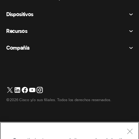
Reuniones
Dispositivos
Términos y condiciones
Vocación
Declaración de privacidad
Recursos
Dispositivos de la habitación
Mensajería
Galletas
Dispositivos de escritorio
Eventos
Compañía
Precios
Marcas comerciales
Pizarras digitales
Mensajería de vídeo
Descargas
Español
Cisco
Teléfonos
简体中文 (Chino simplificado)
Votación
Centro de ayuda
Programa de defensa del cliente de Webex
Cámaras
繁體中文 (Chino tradicional)
Seminarios web
Comunidad Webex
Contactar con el servicio de asistencia
Auriculares
English (Inglés)
Pizarra blanca
Elementos esenciales del producto
Contactar con Ventas
©2026 Cisco y/o sus filiales. Todos los derechos reservados.
Accesorios de habitación
Français (Francés)
Centro de contacto en la nube
Ver seminarios web
Tienda de productos Webex
Deutsch (Alemán)
CPaaS
Centro de aplicaciones
Carreras
Italiano
Accesibilidad
Términos y condiciones