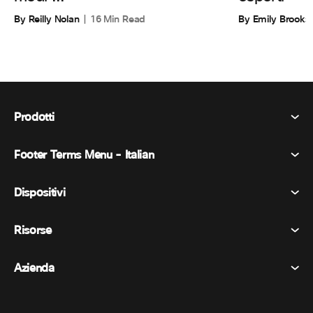
By Emily Brooks
By Reilly Nolan
16 Min Read
Prodotti
Footer Terms Menu - Italian
Webex Suite
Riunioni
Dispositivi
Termini e condizioni
Chiamata
Informativa sulla privacy
Risorse
Dispositivi della stanza
Messaggistica
Biscotti
Dispositivi da scrivania
Eventi
Azienda
Prezzi
Marchi
Lavagne digitali
Messaggi video
Scaricare
Italiano
Cisco
Telefoni