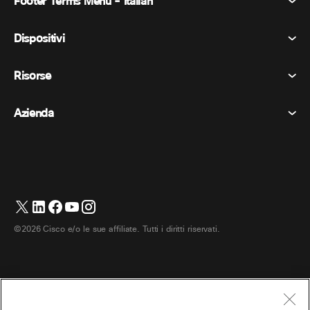
Footer Terms Menu - Italian
Webex Suite
Riunioni
Dispositivi
Termini e condizioni
Chiamata
Informativa sulla privacy
Risorse
Dispositivi della stanza
Messaggistica
Biscotti
Dispositivi da scrivania
Eventi
Azienda
Prezzi
Marchi
Lavagne digitali
Messaggi video
Scaricare
Italiano
Cisco
Telefoni
简体中文 (Cinese semplificato)
Sondaggi
Centro assistenza
Programma di difesa dei clienti Webex
Telecamere
繁體中文 (Cinese tradizionale)
Webinars
Comunità Webex
Contatta il supporto
Cuffie
English (Inglese)
Lavagna bianca
Elementi essenziali del prodotto
Contatta il reparto vendite
©2026 Cisco e/o le sue affiliate. Tutti i diritti riservati.
Accessori per la stanza
Français (Francese)
Centro di contatto cloud
Guarda i webinar
Negozio di merchandising Webex
Deutsch (Tedesco)
CPaaS
Centro applicazioni
Carriere
日本語 (Giapponese)
Accessibilità
Termini e condizioni