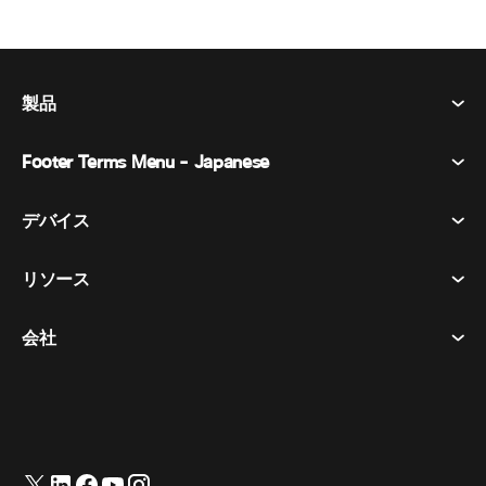
製品
Footer Terms Menu - Japanese
Webex Suite
会議
デバイス​
利用規約
通話
プライバシーステートメント
リソース
ヘッドセット​
メッセージング
クッキー
カメラ​
イベント
会社
ダウンロード​
商標
Desk シリーズ​
ビデオ メッセージング
ヘルプセンター​
日本語
Cisco
Room シリーズ​
简体中文
(
簡体中国語
)
投票
テストミーティングに参加​
Webex カスタマー アドボカシー プログラム
Board シリーズ​
繁體中文
(
繁体中国語
)
ウェビナー
ウェビナー
サポートへのお問い合わせ