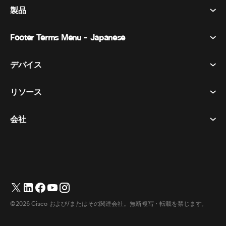
製品
Footer Terms Menu - Japanese
Webex Suite
会議
デバイス​
利用規約
通話
プライバシーステートメント
リソース
ヘッドセット​
メッセージング
クッキー
カメラ​
イベント
会社
ダウンロード​
商標
Desk シリーズ​
ビデオ メッセージング
ヘルプセンター​
日本語
Cisco
Room シリーズ​
简体中文
(
簡体中国語
)
投票
テストミーティングに参加​
Webex カスタマー アドボカシー プログラム
Board シリーズ​
繁體中文
(
繁体中国語
)
ウェビナー
ウェビナー
サポートへのお問い合わせ
Phone シリーズ​
Français
(
フランス語
)
ホワイトボード
アクセシビリティ
営業担当へのお問い合わせ
©2026 Cisco および/またはその関連会社。無断複写・転載を禁じます。
アクセサリ​
Deutsch
(
ドイツ語
)
クラウド コンタクト センター
インクルーシブ
Webex マーチャンダイズストア