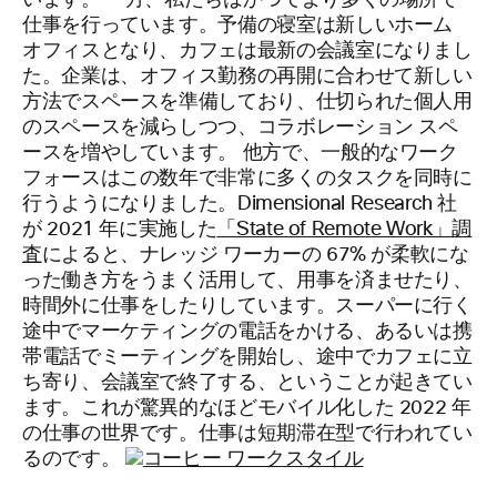
います。 一方、私たちはかつてより多くの場所で
仕事を行っています。予備の寝室は新しいホーム
オフィスとなり、カフェは最新の会議室になりまし
た。企業は、オフィス勤務の再開に合わせて新しい
方法でスペースを準備しており、仕切られた個人用
のスペースを減らしつつ、コラボレーション スペ
ースを増やしています。 他方で、一般的なワーク
フォースはこの数年で非常に多くのタスクを同時に
行うようになりました。Dimensional Research 社
が 2021 年に実施した
「State of Remote Work」調
査
によると、ナレッジ ワーカーの 67% が柔軟にな
った働き方をうまく活用して、用事を済ませたり、
時間外に仕事をしたりしています。スーパーに行く
途中でマーケティングの電話をかける、あるいは携
帯電話でミーティングを開始し、途中でカフェに立
ち寄り、会議室で終了する、ということが起きてい
ます。これが驚異的なほどモバイル化した 2022 年
の仕事の世界です。仕事は短期滞在型で行われてい
るのです。