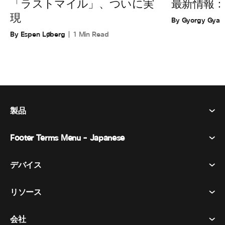
「ラストマイル」、ついに実
最新情報：
現
By Gyorgy Gyar
By Espen Løberg
1 Min Read
製品
Footer Terms Menu - Japanese
Webex Suite
会議
デバイス​
利用規約
通話
プライバシーステートメント
リソース
ヘッドセット​
メッセージング
クッキー
カメラ​
イベント
会社
ダウンロード​
商標