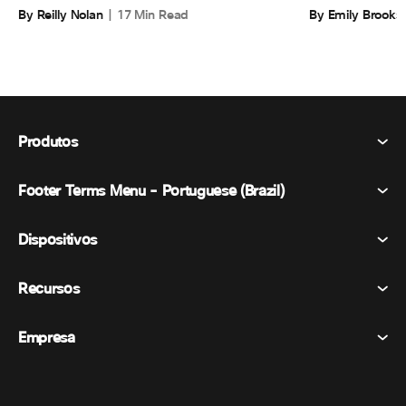
By Emily Brooks
By Reilly Nolan
17 Min Read
Produtos
Footer Terms Menu - Portuguese (Brazil)
Webex Suite
Reuniões
Dispositivos
Termos e Condições
Chamando
Declaração de Privacidade
Recursos
Dispositivos de sala
Mensagens
Biscoitos
Dispositivos de mesa
Eventos
Empresa
Preços
Marcas registradas
Quadros brancos digitais
Mensagens de vídeo
Transferências
Português
Cisco
Telefones
简体中文 (Chinês (Simplificado))
Sondagem