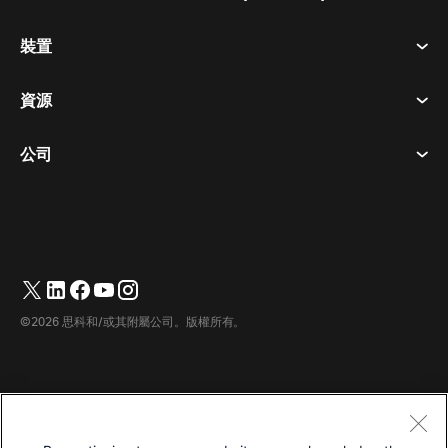
會議
裝置
條款及條件
呼喚
隱私權聲明
資源
房間設備
訊息傳遞
餅乾
桌面設備
活動
公司
定價
商標
數位白板
視訊訊息
下載
繁體中文
Cisco
電話
简体中文
(
簡體中文
)
輪詢
幫助中心
Webex 客戶倡導計劃
相機
English
(
英語
)
網路研討會
Webex 社群
聯繫支援人員
耳機
Français
(
法語
)
白板
產品要點
聯繫銷售人員
©2026 思科和/或其附屬公司。版權所有。
房間配件
Deutsch
(
德語
)
雲端聯絡中心
觀看網路研討會
Webex 商品商店
Italiano
(
義大利語
)
CPaaS
應用中心
職業機會
日本語
(
日語
)
無障礙
條款及條件