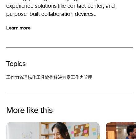
experience solutions like contact center, and
purpose-built collaboration devices..
Learn more
Topics
工作力管理
協作工具
協作解決方案
工作力管理
More like this