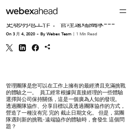
視訊會議
更聰明地工作： 管理遠端團隊---
On
3 月 4, 2020
By
Webex Team
1 Min Read
管理團隊是您可以在工作上擁有的最經濟且充滿挑戰
的體驗之一。
員工
經常根據與直接經理的一些體驗
選擇與公司保持關係，這是一個廣為人知
的發現。
透過團隊協作、分享目標以及透過團隊協作的方式，
營造了一種沒有完
完的
截止日期文化。
但是
，當團
隊遇到新的挑戰-遠端協作的體驗時，會發生
這個問
題？