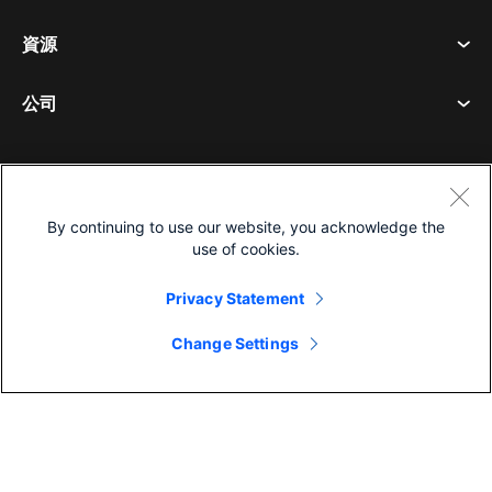
呼喚
隱私權聲明
資源
房間設備
訊息傳遞
餅乾
桌面設備
活動
公司
定價
商標
數位白板
視訊訊息
下載
繁體中文
Cisco
電話
简体中文
(
簡體中文
)
輪詢
幫助中心
Webex 客戶倡導計劃
相機
English
(
英語
)
網路研討會
By continuing to use our website, you acknowledge the
Webex 社群
use of cookies.
聯繫支援人員
耳機
Français
(
法語
)
白板
產品要點
聯繫銷售人員
©2026 思科和/或其附屬公司。版權所有。
Privacy Statement
房間配件
Deutsch
(
德語
)
雲端聯絡中心
觀看網路研討會
Webex 商品商店
Change Settings
Italiano
(
義大利語
)
CPaaS
應用中心
職業機會
日本語
(
日語
)
無障礙
條款及條件
한국어
(
韓語
)
隱私權聲明
開發商
Português
(
葡萄牙語（巴西）
)
餅乾