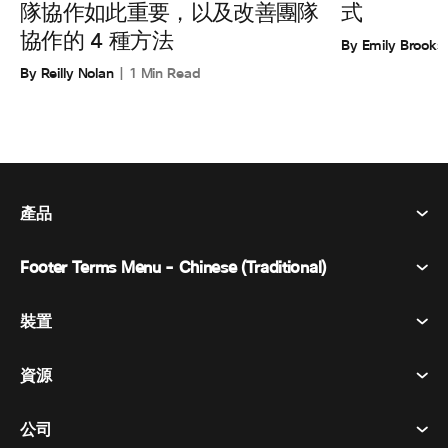
式
隊協作如此重要，以及改善團隊
協作的 4 種方法
By Emily Brooks
By Reilly Nolan
1 Min Read
產品
Footer Terms Menu - Chinese (Traditional)
Webex 套件
會議
裝置
條款及條件
呼喚
隱私權聲明
資源
房間設備
訊息傳遞
餅乾
桌面設備
活動
公司
定價
商標