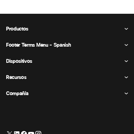
Productos
Footer Terms Menu - Spanish
Webex Suite
Reuniones
Dispositivos
Términos y condiciones
Vocación
Declaración de privacidad
Recursos
Dispositivos de la habitación
Mensajería
Galletas
Dispositivos de escritorio
Eventos
Compañía
Precios
Marcas comerciales
Pizarras digitales
Mensajería de vídeo
Descargas
Español
Cisco
Teléfonos
简体中文 (Chino simplificado)
Votación
Centro de ayuda
Programa de defensa del cliente de Webex
Cámaras
繁體中文 (Chino tradicional)
Seminarios web
Comunidad Webex
Contactar con el servicio de asistencia