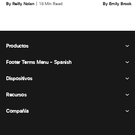
By Emily Brooks
By Reilly Nolan
18 Min Read
Productos
Footer Terms Menu - Spanish
Webex Suite
Reuniones
Dispositivos
Términos y condiciones
Vocación
Declaración de privacidad
Recursos
Dispositivos de la habitación
Mensajería
Galletas
Dispositivos de escritorio
Eventos
Compañía
Precios
Marcas comerciales
Pizarras digitales
Mensajería de vídeo
Descargas
Español
Cisco
Teléfonos
简体中文 (Chino simplificado)
Votación
Centro de ayuda