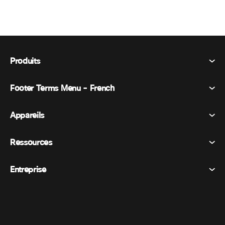
Produits
Footer Terms Menu - French
Webex Suite
Réunions
Appareils
Conditions générales
Appel
Déclaration de confidentialité
Ressources
Appareils de la salle
Messagerie
Cookies
Appareils de bureau
Événements
Entreprise
Tarifs
Marques déposées
Tableaux blancs numériques
Messagerie vidéo
Téléchargements
Français
Cisco
Téléphones
简体中文 (Chinois simplifié)
Vote
Centre d’aide
Programme de défense des intérêts des clients Webex
Caméras
繁體中文 (Chinois traditionnel)
Webinaires