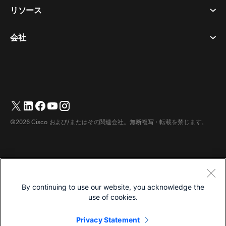
プライバシーステートメント
リソース
ヘッドセット​
メッセージング
クッキー
カメラ​
イベント
会社
ダウンロード​
商標
Desk シリーズ​
ビデオ メッセージング
ヘルプセンター​
日本語
Cisco
Room シリーズ​
简体中文
(
簡体中国語
)
投票
テストミーティングに参加​
Webex カスタマー アドボカシー プログラム
Board シリーズ​
繁體中文
(
繁体中国語
)
ウェビナー
ウェビナー
サポートへのお問い合わせ
Phone シリーズ​
Français
(
フランス語
)
ホワイトボード
アクセシビリティ
営業担当へのお問い合わせ
©2026 Cisco および/またはその関連会社。無断複写・転載を禁じます。
アクセサリ​
Deutsch
(
ドイツ語
)
クラウド コンタクト センター
インクルーシブ
Webex マーチャンダイズストア
部屋のデバイス
Italiano
(
イタリア語
)
CPaaS
価格
キャリア
デスクデバイス
한국어
(
韓国語
)
ダウンロード
利用規約
By continuing to use our website, you acknowledge the
デジタルホワイトボード
Português
(
ポルトガル語（ブラジル）
)
プライバシーステートメント
ヘルプ センター
use of cookies.
電話
Español
(
スペイン語
)
クッキー
Webex コミュニティ
Privacy Statement
商標