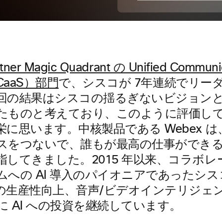
tner Magic Quadrant の Unified Communic
UCaaS）部門
で、シスコが 7年連続でリー
回の結果はシスコの揺るぎないビジョン
たものと考えており、このように評価し
栄に思います。中核製品である
Webex
は
スをつないで、誰もが最高の仕事ができ
指してきました。2015 年以来、コラボレ
ムへの AI 導入のパイオニアであったシ
の生産性向上、音声/ビデオインテリジェ
に AI への投資を継続しています。