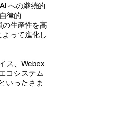
る AI への継続的
、自律的
業員の生産性を高
によって進化し
バイス、Webex
ex エコシステム
といったさま