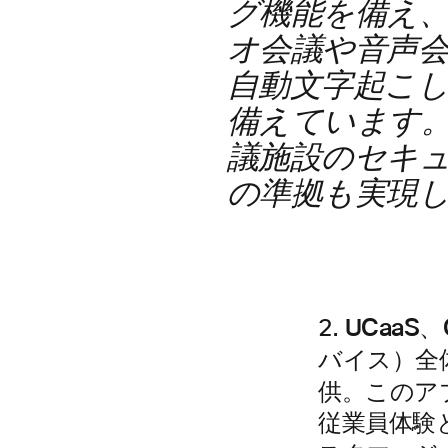
グ機能を備え
オ会議や音声会
自動文字起こ
備えています
議施設のセキュリ
の準拠も実現
UCaaS
2.
バイス）全
供
。このア
従業員体験