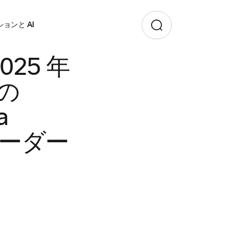
ョンと AI
25 年
 の
a
リーダー