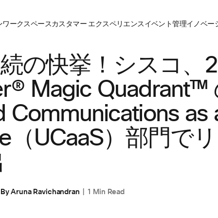
ン
ワークスペース
カスタマー エクスペリエンス
イベント管理
イノベーシ
連続の快挙！シスコ、20
er® Magic Quadrant™
ed Communications as 
vice（UCaaS）部門で
出
By
Aruna Ravichandran
1 Min Read