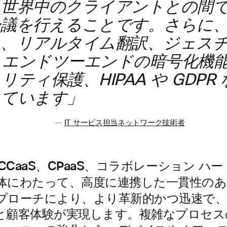
、世界中のクライアントとの間
議を行えることです。さらに、音
し、リアルタイム翻訳、ジェス
。エンドツーエンドの暗号化機
ティ保護、HIPAA や GDP
しています」
-–
IT サービス担当ネットワーク技術者
、CCaaS、CPaaS、コラボレーション ハ
体にわたって、高度に連携した一貫性のあ
プローチにより、より革新的かつ迅速で、
と顧客体験が実現します。複雑なプロセス