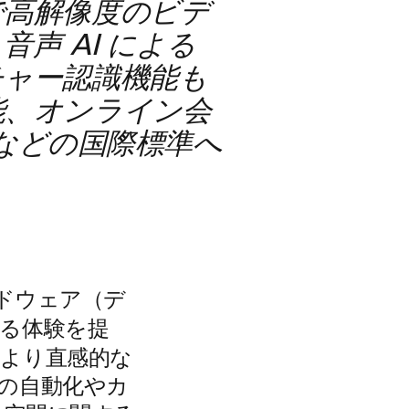
で高解像度のビデ
声 AI による
チャー認識機能も
能、オンライン会
R などの国際標準へ
ードウェア（デ
る体験を提
より直感的な
の自動化やカ