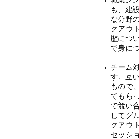
職業シ
も、建
な分野
クアウ
歴につ
で身に
チーム
す。互
もので
てもらっ
で競い合
してグ
クアウト
セッシ