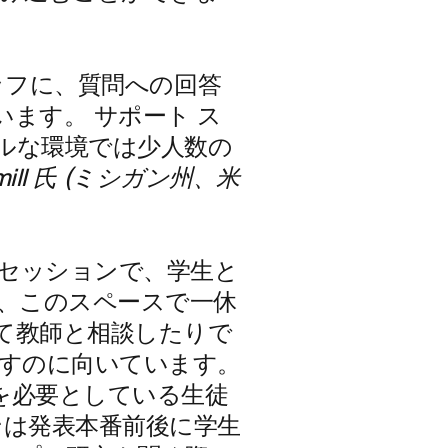
タッフに、質問への回答
ます。 サポート ス
ルな環境では少人数の
amill 氏 (ミシガン州、米
セッションで、学生と
は、このスペースで一休
て教師と相談したりで
出すのに向いています。
を必要としている生徒
ンは発表本番前後に学生