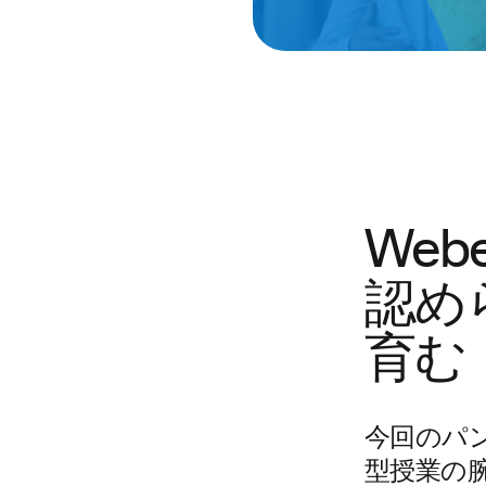
We
認め
育む
今回のパ
型授業の