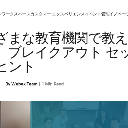
ン
ワークスペース
カスタマー エクスペリエンス
イベント管理
イノベーシ
ざまな教育機関で教え
、ブレイクアウト セッ
ヒント
1
By
Webex Team
1 Min Read