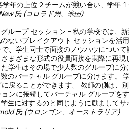
各学年の上位 2 チームが競い合い、学年 
y New 氏 (コロラド州、米国)
グループ セッション
– 私の学校では、
配のないブレイクアウト セッションを活
ンで、学生同士で面接のノウハウについて
るさまざまな形式の役員面接を実際に再現し
った学生はその場で少人数のグループに分
人数のバーチャル グループに分けます。 
グに戻ることができます。 教師の側は、
ションに接続してバーチャル グループを
の学生に対するのと同じように励ましてサ
 Arnold 氏 (ウロンゴン、オーストラリア)