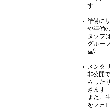
す。
準備にサ
や準備
タッフ
グルー
国)
メンタリ
非公開
みした
きます
また、
をフォ