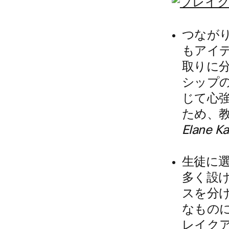
つなが
もアイデ
取りに
シップ
じて心
ため、教
Elane 
生徒に
多く設
スを分
なもの
レイク