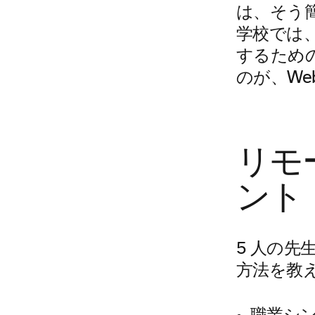
は、そう
学校では
するため
のが、We
リモ
ント
5 人の
方法を教