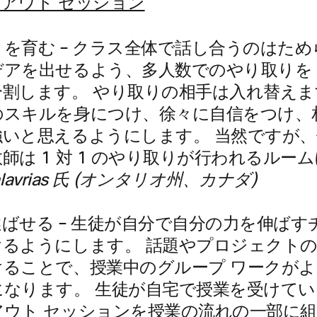
りを育む
– クラス全体で話し合うのはた
アを出せるよう、多人数でのやり取りを 1
分割します。 やり取りの相手は入れ替え
のスキルを身につけ、徐々に自信をつけ、
強いと思えるようにします。 当然ですが
師は 1 対 1 のやり取りが行われるルー
Kalavrias 氏 (オンタリオ州、カナダ)
選ばせる
– 生徒が自分で自分の力を伸ば
けるようにします。 話題やプロジェクト
けることで、授業中のグループ ワークが
になります。 生徒が自宅で授業を受けて
アウト セッションを授業の流れの一部に