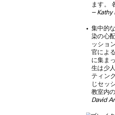
ます。 
—
Kath
集中的な
染の心
ッショ
官によ
に集ま
生は少
ティン
じセッ
教室内
David