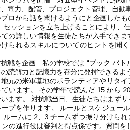
ンポジウムを開催
– 対面型イベントに参
設、電力、配管、プロジェクト管理、自動
のプロから話を聞けるようにと企画したも
ト セッションを立ち上げることにより、
いての詳しい情報を生徒たちが入手できま
つけられるスキルについてのヒントを聞く
対抗戦を企画
– 私の学校では “ブック バト
いの読解力と記憶力を存分に発揮できるよ
、地元の米軍基地のボランティアやリタイ
ています。 その学年で読んだ 15 から 2
います。 対抗戦当日、生徒たちはまずサイ
ループを作ります。 ルールとスケジュー
 ルームに 2、3 チームずつ振り分けら
ョンの進行役は審判と得点係です。質問を