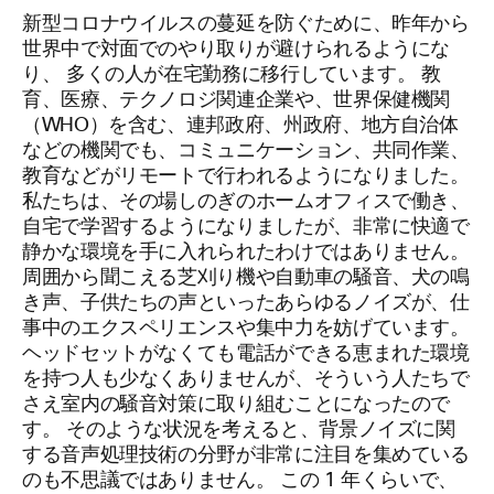
新型コロナウイルスの蔓延を防ぐために、昨年から
世界中で対面でのやり取りが避けられるようにな
り、 多くの人が在宅勤務に移行しています。 教
育、医療、テクノロジ関連企業や、世界保健機関
（WHO）を含む、連邦政府、州政府、地方自治体
などの機関でも、コミュニケーション、共同作業、
教育などがリモートで行われるようになりました。
私たちは、その場しのぎのホームオフィスで働き、
自宅で学習するようになりましたが、非常に快適で
静かな環境を手に入れられたわけではありません。
周囲から聞こえる芝刈り機や自動車の騒音、犬の鳴
き声、子供たちの声といったあらゆるノイズが、仕
事中のエクスペリエンスや集中力を妨げています。
ヘッドセットがなくても電話ができる恵まれた環境
を持つ人も少なくありませんが、そういう人たちで
さえ室内の騒音対策に取り組むことになったので
す。 そのような状況を考えると、背景ノイズに関
する音声処理技術の分野が非常に注目を集めている
のも不思議ではありません。 この 1 年くらいで、