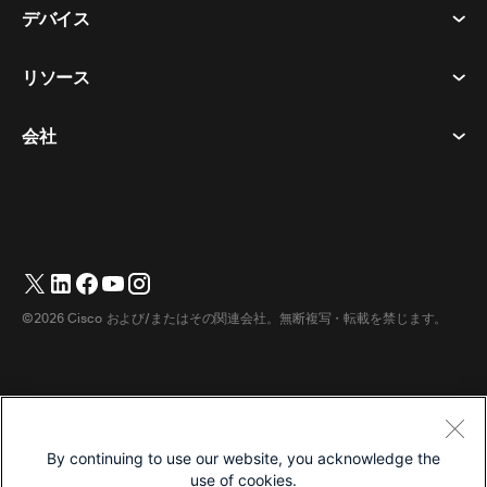
会議
デバイス​
利用規約
通話
プライバシーステートメント
リソース
ヘッドセット​
メッセージング
クッキー
カメラ​
イベント
会社
ダウンロード​
商標
Desk シリーズ​
ビデオ メッセージング
ヘルプセンター​
日本語
Cisco
Room シリーズ​
简体中文
(
簡体中国語
)
投票
テストミーティングに参加​
Webex カスタマー アドボカシー プログラム
Board シリーズ​
繁體中文
(
繁体中国語
)
ウェビナー
ウェビナー
サポートへのお問い合わせ
Phone シリーズ​
English
(
英語
)
ホワイトボード
アクセシビリティ
営業担当へのお問い合わせ
©2026 Cisco および/またはその関連会社。無断複写・転載を禁じます。
アクセサリ​
Français
(
フランス語
)
クラウド コンタクト センター
インクルーシブ
Webex マーチャンダイズストア
部屋のデバイス
Deutsch
(
ドイツ語
)
CPaaS
価格
キャリア
デスクデバイス
Italiano
(
イタリア語
)
ダウンロード
利用規約
By continuing to use our website, you acknowledge the
デジタルホワイトボード
한국어
(
韓国語
)
プライバシーステートメント
ヘルプ センター
use of cookies.