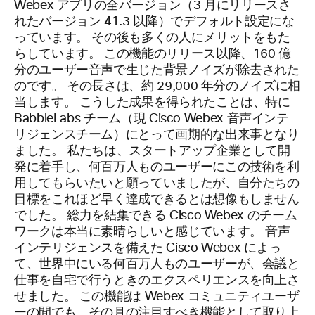
Webex アプリの全バージョン（3 月にリリースさ
れたバージョン 41.3 以降）でデフォルト設定にな
っています。 その後も多くの人にメリットをもた
らしています。 この機能のリリース以降、160 億
分のユーザー音声で生じた背景ノイズが除去された
のです。 その長さは、約 29,000 年分のノイズに相
当します。 こうした成果を得られたことは、特に
BabbleLabs チーム（現 Cisco Webex 音声インテ
リジェンスチーム）にとって画期的な出来事となり
ました。 私たちは、スタートアップ企業として開
発に着手し、何百万人ものユーザーにこの技術を利
用してもらいたいと願っていましたが、自分たちの
目標をこれほど早く達成できるとは想像もしません
でした。 総力を結集できる Cisco Webex のチーム
ワークは本当に素晴らしいと感じています。 音声
インテリジェンスを備えた Cisco Webex によっ
て、世界中にいる何百万人ものユーザーが、会議と
仕事を自宅で行うときのエクスペリエンスを向上さ
せました。 この機能は Webex コミュニティユーザ
ーの間でも、その月の注目すべき機能として取り上