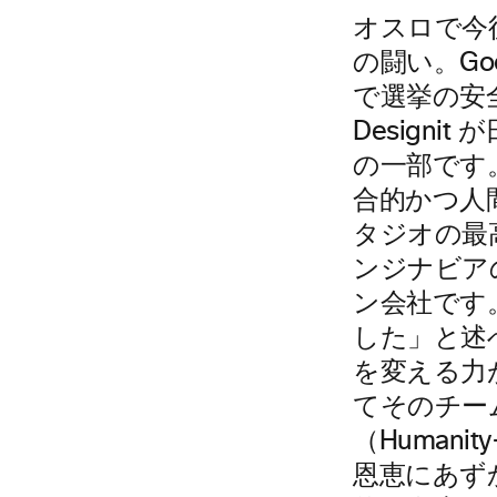
オスロで今
の闘い。Go
で選挙の安
Design
の一部です
合的かつ人間
タジオの最高経
ンジナビア
ン会社です
した」と述
を変える力が
てそのチー
（Human
恩恵にあず