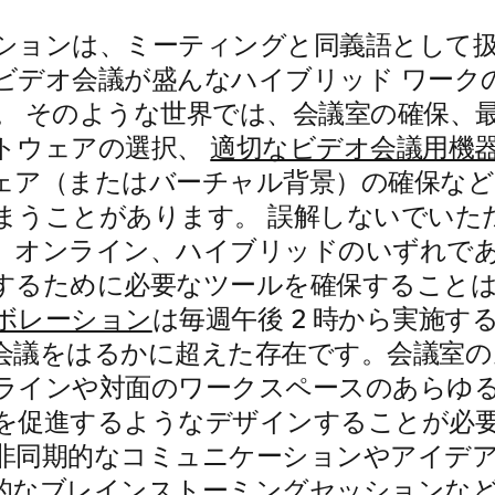
ションは、ミーティングと同義語として
ビデオ会議が盛んなハイブリッド ワーク
。 そのような世界では、会議室の確保、
トウェアの選択、
適切なビデオ会議用機
ェア（またはバーチャル背景）の確保な
まうことがあります。 誤解しないでいた
、オンライン、ハイブリッドのいずれで
するために必要なツールを確保することは
ボレーション
は毎週午後 2 時から実施す
会議をはるかに超えた存在です。会議室
ラインや対面のワークスペースのあらゆ
を促進するようなデザインすることが必
非同期的なコミュニケーションやアイデ
的なブレインストーミングセッションな