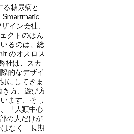
する糖尿病と
artmatic
デザイン会社、
ロジェクトのほん
ているのは、総
it のオスロス
、「弊社は、スカ
国際的なデザイ
大切にしてきま
働き方、遊び方
っています。そし
、「人類中心
（一部の人だけが
ではなく、長期