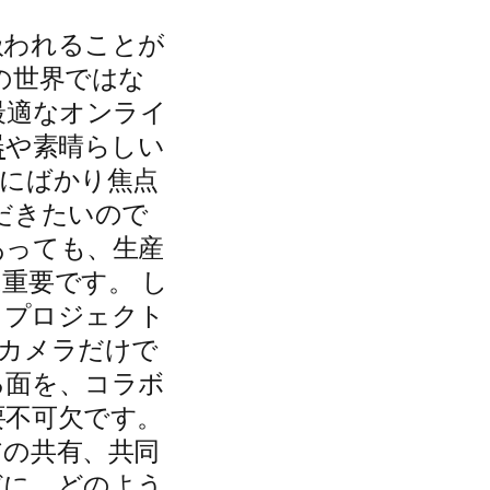
扱われることが
の世界ではな
最適なオンライ
器
や素晴らしい
どにばかり焦点
だきたいので
あっても、生産
重要です。 し
るプロジェクト
のカメラだけで
る面を、コラボ
要不可欠です。
アの共有、共同
どに、どのよう