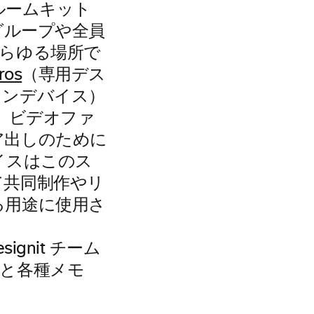
ルームキット
「グループや全員
らゆる場所で
ros
（専用デス
ョンデバイス）
、ビデオファ
ア出しのために
イスはこのス
て共同制作やリ
る用途に使用さ