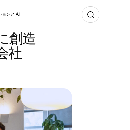
ョンと AI
に創造
会社