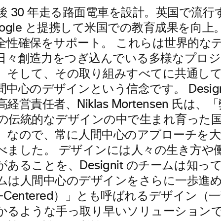
後 30 年走る路面電車を設計。英国で流行
ogle と提携して米国での教育成果を向上。Sm
全性確保をサポート。 これらは世界的な
it が日々創造力をつぎ込んでいる多様なプ
。そして、その取り組みすべてに共通し
中心のデザインという信念です。 Design
営責任者、Niklas Mortensen 氏は
の伝統的なデザインの中で生まれ育った
。なので、常に人間中心のアプローチを
べました。 デザインには人々の生き方や
あることを、Designit のチームは知
ムは人間中心のデザインをさらに一歩進め
ity-Centered）」とも呼ばれるデザイン
かるような手っ取り早いソリューション