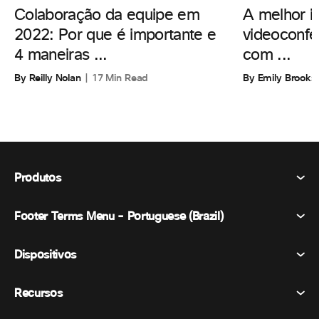
A melhor i
Colaboração da equipe em
videoconfe
2022: Por que é importante e
com ...
4 maneiras ...
By Emily Brooks
By Reilly Nolan
17 Min Read
Produtos
Footer Terms Menu - Portuguese (Brazil)
Webex Suite
Reuniões
Dispositivos
Termos e Condições
Chamando
Declaração de Privacidade
Recursos
Dispositivos de sala
Mensagens
Biscoitos