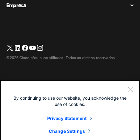
Dispositivos de mesa
Eventos
Empresa
Preços
Marcas registradas
Quadros brancos digitais
Mensagens de vídeo
Transferências
Português
Cisco
Telefones
简体中文 (Chinês (Simplificado))
Sondagem
Central de Ajuda
Programa de defesa do cliente Webex
Câmeras
繁體中文 (Chinês (Tradicional))
Webinars
Comunidade Webex
Entre em contato com o suporte
Fones de ouvido
English (Inglês)
Quadro branco
Produtos essenciais
Contato de vendas
©2026 Cisco e/ou suas afiliadas. Todos os direitos reservados.
Acessórios de quarto
Français (Francês)
Centro de contato na nuvem
Assistir Webinars
Loja de produtos Webex
Deutsch (Alemão)
CPaaS
Central de aplicativos
Carreiras
Italiano
Acessibilidade
Termos e Condições
By continuing to use our website, you acknowledge the
日本語 (Japonês)
Declaração de Privacidade
Desenvolvedores
use of cookies.
한국어 (Coreano)
Biscoitos
Privacy Statement
Marcas registradas
Español (Espanhol)
Português
Change Settings